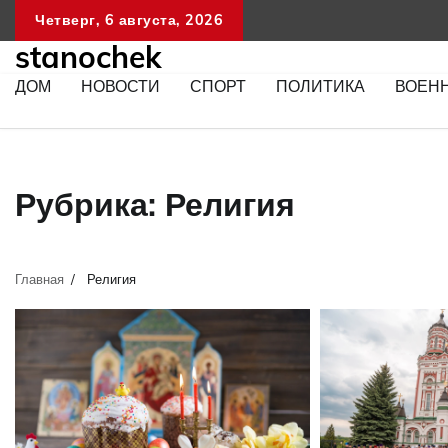
Перейти
Четверг, 6 августа, 2026
к
stanochek
содержимому
ДОМ
НОВОСТИ
СПОРТ
ПОЛИТИКА
ВОЕН
Рубрика:
Религия
Главная
Религия