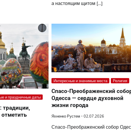
а настоящим щитом […]
Интересные и значимые места
Религия
Спасо-Преображенский собо
Одесса — сердце духовной
ые и праздничные даты
жизни города
: традиции,
к отметить
Яхненко Рустем
02.07.2026
Спасо-Преображенский собор Одес