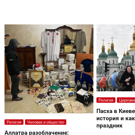
Религия
Церковн
Пасха в Киеве
история и ка
Религия
Человек и общество
праздник
Аллатра разоблачение: