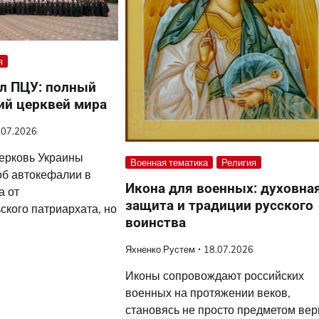
я
ал ПЦУ: полный
ий церквей мира
.07.2026
ерковь Украины
Военная тематика
Религия
об автокефалии в
Икона для военных: духовна
а от
защита и традиции русского
ского патриархата, но
воинства
Яхненко Рустем
18.07.2026
Иконы сопровождают российских
военных на протяжении веков,
становясь не просто предметом вер