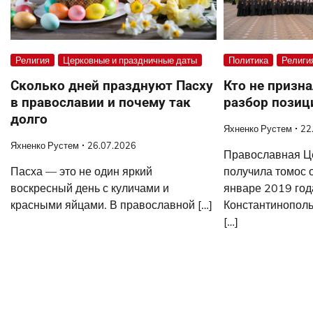
Религия
Церковные и праздничные даты
Политика
Религи
Сколько дней празднуют Пасху
Кто не призн
в православии и почему так
разбор позиц
долго
Яхненко Рустем
22
Яхненко Рустем
26.07.2026
Православная Ц
Пасха — это не один яркий
получила томос 
воскресный день с куличами и
январе 2019 год
красными яйцами. В православной […]
Константинополь
[…]