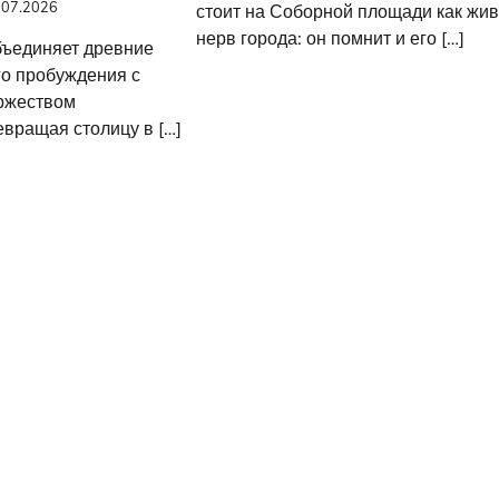
.07.2026
стоит на Соборной площади как жи
нерв города: он помнит и его […]
бъединяет древние
о пробуждения с
ржеством
евращая столицу в […]