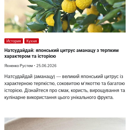
История
Кухня
Натсудайдай: японський цитрус аманацу з терпким
характером та історією
Яхненко Рустем
25.06.2026
Натсудайдай (аманацу) — великий японський цитрус із
характерною терпкістю, соковитою м’якоттю та багатою
історією. Дізнайтеся про смак, користь, вирощування та
кулінарне використання цього унікального фрукта.