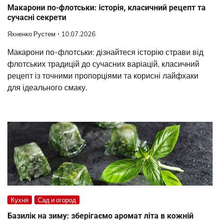
Макарони по-флотськи: історія, класичний рецепт та
сучасні секрети
Яхненко Рустем
10.07.2026
Макарони по-флотськи: дізнайтеся історію страви від
флотських традицій до сучасних варіацій, класичний
рецепт із точними пропорціями та корисні лайфхаки
для ідеального смаку.
Кухня
Сад и огород
Базилік на зиму: зберігаємо аромат літа в кожній