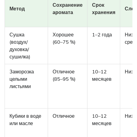
Сохранение
Срок
Метод
Слож
аромата
хранения
Сушка
Хорошее
1–2 года
Низк
(воздух/
(60–75 %)
сред
духовка/
сушилка)
Заморозка
Отличное
10–12
Низк
целыми
(85–95 %)
месяцев
листьями
Кубики в воде
Отличное
10–12
Низк
или масле
месяцев