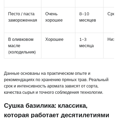
Песто / паста
Очень
8–10
Сред
замороженная
хорошее
месяцев
В оливковом
Хорошее
1–3
Низк
масле
месяца
(холодильник)
Данные основаны на практическом опыте и
рекомендациях по хранению пряных трав. Реальный
срок и интенсивность аромата зависят от сорта,
качества сырья и точного соблюдения технологии.
Сушка базилика: классика,
которая работает десятилетиями