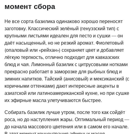
момент сбора
Не все сорта базилика одинаково хорошо переносят
заготовку. Классический зелёный (генуэзский тип) с
крупными листьями идеален для песто и сушки — он
даёт насыщенный, но не резкий аромат. Фиолетовый
(опаловый или «рейхан») сохраняет цвет и добавляет
лёгкую терпкость, отлично подходит для кавказских
блюд и чая. Лимонный базилик с цитрусовыми нотками
прекрасно работает в заморозке для рыбных блюд и
зимних напитков. Тайский (анисовый) и мексиканский (с
коричными оттенками) дают интересные акценты в
азиатской или латиноамериканской кухне, но при сушке
их эфирные масла улетучиваются быстрее.
Собирать базилик лучше утром, после того как сойдёт
роса, но до наступления жары. Оптимальный период —
до начала массового цветения или в самом его начале.
В этот момент концентрация эфирных масел