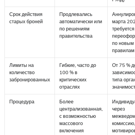
Срок действия
Продлевались
Аннулиро
старых броней
автоматически или
марта 202
по решениям
требуется
правительства
переофор
по новым
правилам
Лимиты на
Гибкие, часто до
От 75 % д
количество
100 % в
зависимос
забронированных
критических
типа орга
отраслях
значимост
Процедура
Более
Индивиду
централизованная,
через
с возможностью
межведом
массового
комиссию,
включения
мотивиро