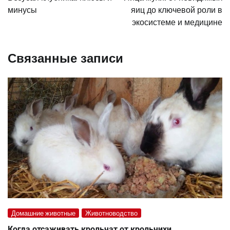
записям
минусы
яиц до ключевой роли в
экосистеме и медицине
Связанные записи
Домашние животные
Животноводство
Когда отсаживать крольчат от крольчихи