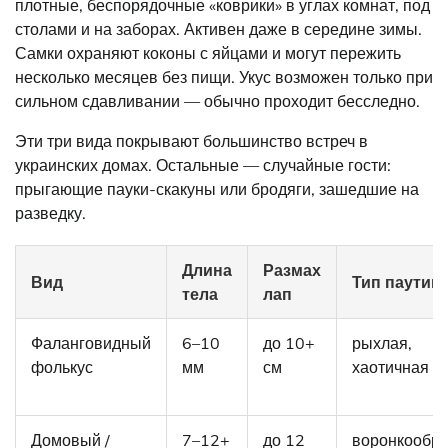
плотные, беспорядочные «коврики» в углах комнат, под
столами и на заборах. Активен даже в середине зимы.
Самки охраняют коконы с яйцами и могут пережить
несколько месяцев без пищи. Укус возможен только при
сильном сдавливании — обычно проходит бесследно.
Эти три вида покрывают большинство встреч в
украинских домах. Остальные — случайные гости:
прыгающие пауки-скакуны или бродяги, зашедшие на
разведку.
Длина
Размах
Вид
Тип паутин
тела
лап
Фаланговидный
6–10
до 10+
рыхлая,
фолькус
мм
см
хаотичная
Домовый /
7–12+
до 12
воронкообр