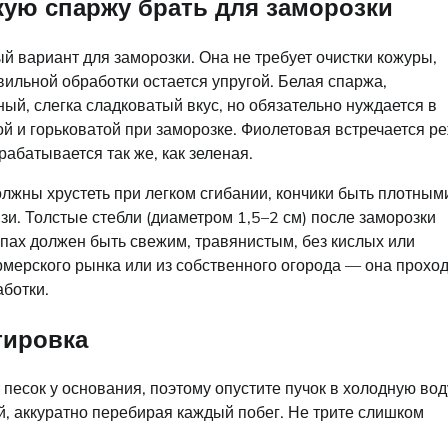
кую спаржу брать для заморозки
 вариант для заморозки. Она не требует очистки кожуры,
вильной обработки остается упругой. Белая спаржа,
ый, слегка сладковатый вкус, но обязательно нуждается в
ой и горьковатой при заморозке. Фиолетовая встречается р
рабатывается так же, как зеленая.
лжны хрустеть при легком сгибании, кончики быть плотным
зи. Толстые стебли (диаметром 1,5–2 см) после заморозки
апах должен быть свежим, травянистым, без кислых или
рмерского рынка или из собственного огорода — она прохо
ботки.
тировка
песок у основания, поэтому опустите пучок в холодную вод
й, аккуратно перебирая каждый побег. Не трите слишком