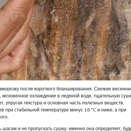
заморозку после короткого бланширования. Свежие весенни
у, мгновенное охлаждение в ледяной воде, тщательную сушк
т, упругая текстура и основная часть полезных веществ.
в при стабильной температуре минус 18 °C и ниже, а при
ого.
 шагам и не пропускать сушку: именно она определяет, буд