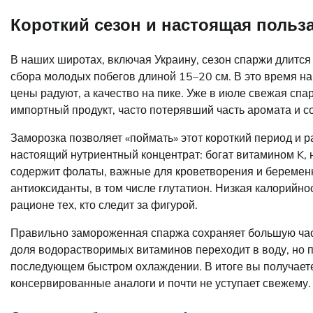
Короткий сезон и настоящая польз
В наших широтах, включая Украину, сезон спаржи длится
сбора молодых побегов длиной 15–20 см. В это время на
цены радуют, а качество на пике. Уже в июле свежая спа
импортный продукт, часто потерявший часть аромата и с
Заморозка позволяет «поймать» этот короткий период и р
настоящий нутриентный концентрат: богат витамином K, 
содержит фолаты, важные для кроветворения и беременн
антиоксиданты, в том числе глутатион. Низкая калорийнос
рационе тех, кто следит за фигурой.
Правильно замороженная спаржа сохраняет большую час
доля водорастворимых витаминов переходит в воду, но 
последующем быстром охлаждении. В итоге вы получаете
консервированные аналоги и почти не уступает свежему.