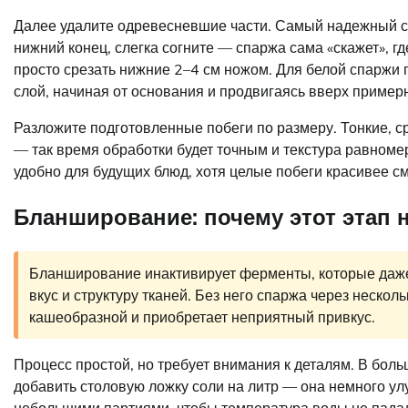
Далее удалите одревесневшие части. Самый надежный сп
нижний конец, слегка согните — спаржа сама «скажет», г
просто срезать нижние 2–4 см ножом. Для белой спаржи 
слой, начиная от основания и продвигаясь вверх примерн
Разложите подготовленные побеги по размеру. Тонкие, 
— так время обработки будет точным и текстура равномер
удобно для будущих блюд, хотя целые побеги красивее см
Бланширование: почему этот этап 
Бланширование инактивирует ферменты, которые даже
вкус и структуру тканей. Без него спаржа через нескол
кашеобразной и приобретает неприятный привкус.
Процесс простой, но требует внимания к деталям. В бол
добавить столовую ложку соли на литр — она немного улу