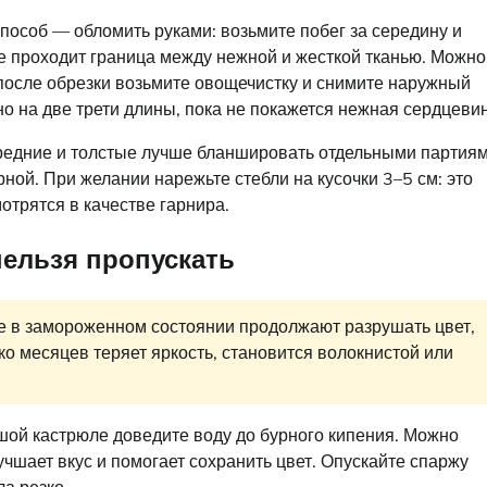
особ — обломить руками: возьмите побег за середину и
де проходит граница между нежной и жесткой тканью. Можно
после обрезки возьмите овощечистку и снимите наружный
о на две трети длины, пока не покажется нежная сердцевин
средние и толстые лучше бланшировать отдельными партия
ной. При желании нарежьте стебли на кусочки 3–5 см: это
отрятся в качестве гарнира.
нельзя пропускать
 в замороженном состоянии продолжают разрушать цвет,
ько месяцев теряет яркость, становится волокнистой или
ьшой кастрюле доведите воду до бурного кипения. Можно
чшает вкус и помогает сохранить цвет. Опускайте спаржу