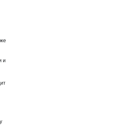
еже
и и
дит
у