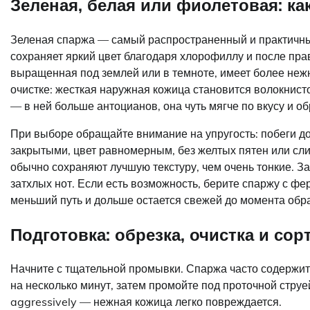
Зеленая, белая или фиолетовая: ка
Зеленая спаржа — самый распространенный и практичный
сохраняет яркий цвет благодаря хлорофиллу и после пра
выращенная под землей или в темноте, имеет более нежн
очистке: жесткая наружная кожица становится волокнист
— в ней больше антоцианов, она чуть мягче по вкусу и об
При выборе обращайте внимание на упругость: побеги до
закрытыми, цвет равномерным, без желтых пятен или сли
обычно сохраняют лучшую текстуру, чем очень тонкие. З
затхлых нот. Если есть возможность, берите спаржу с фе
меньший путь и дольше остается свежей до момента обра
Подготовка: обрезка, очистка и сор
Начните с тщательной промывки. Спаржа часто содержит 
на несколько минут, затем промойте под проточной струе
aggressively — нежная кожица легко повреждается.