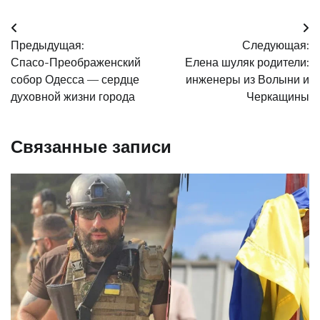
Навигация
Предыдущая:
Следующая:
по
Спасо-Преображенский
Елена шуляк родители:
записям
собор Одесса — сердце
инженеры из Волыни и
духовной жизни города
Черкащины
Связанные записи