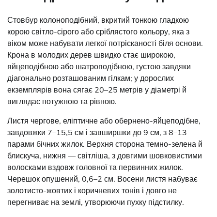
Стовбур колоноподібний, вкритий тонкою гладкою
корою світло-сірого або сріблястого кольору, яка з
віком може набувати легкої потрісканості біля основи.
Крона в молодих дерев швидко стає широкою,
яйцеподібною або шатроподібною, густою завдяки
діагонально розташованим гілкам; у дорослих
екземплярів вона сягає 20–25 метрів у діаметрі й
виглядає потужною та рівною.
Листя чергове, еліптичне або обернено-яйцеподібне,
завдовжки 7–15,5 см і завширшки до 9 см, з 8–13
парами бічних жилок. Верхня сторона темно-зелена й
блискуча, нижня — світліша, з довгими шовковистими
волосками вздовж головної та первинних жилок.
Черешок опушений, 0,6–2 см. Восени листя набуває
золотисто-жовтих і коричневих тонів і довго не
перегниває на землі, утворюючи пухку підстилку.