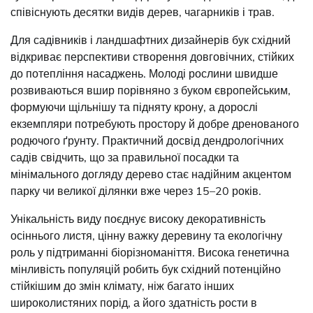
співіснують десятки видів дерев, чагарників і трав.
Для садівників і ландшафтних дизайнерів бук східний
відкриває перспективи створення довговічних, стійких
до потепління насаджень. Молоді рослини швидше
розвиваються вшир порівняно з буком європейським,
формуючи щільнішу та підняту крону, а дорослі
екземпляри потребують простору й добре дренованого
родючого ґрунту. Практичний досвід дендрологічних
садів свідчить, що за правильної посадки та
мінімального догляду дерево стає надійним акцентом
парку чи великої ділянки вже через 15–20 років.
Унікальність виду поєднує високу декоративність
осіннього листя, цінну важку деревину та екологічну
роль у підтриманні біорізноманіття. Висока генетична
мінливість популяцій робить бук східний потенційно
стійкішим до змін клімату, ніж багато інших
широколистяних порід, а його здатність рости в