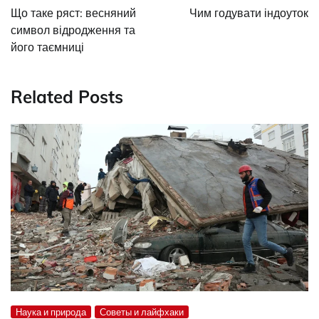
navigation
Що таке ряст: весняний
Чим годувати індоуток
символ відродження та
його таємниці
Related Posts
Наука и природа
Советы и лайфхаки