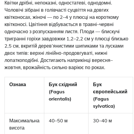
Квітки дрібні, непоказні, одностатеві, однодомні.
Чоловічі зібрані в голівчасті суцвіття на довгих
квітконосах, жіночі — по 2–4 у плюсці на короткому
квітконосі. Цвітіння відбувається в травні–червні
одночасно з розпусканням листя. Плоди — блискучі
тригранні горіхи завдовжки 1,2–2,2 см у плюсці близько
2,5 см, вкритій дерев’янистими шипиками та лусками
двох типів: верхні лінійно-продовгуваті, нижні
лопаткоподібні. Достигають наприкінці вересня–
жовтня, врожайність сильно варіює по роках.
Ознака
Бук східний
Бук
(Fagus
європейський
orientalis)
(Fagus
sylvatica)
Максимальна
40–50 м
30–40 м
висота