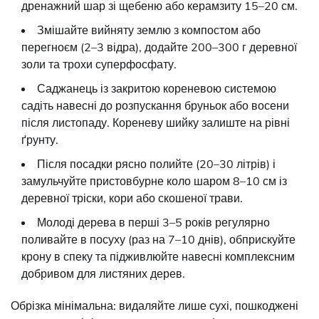
дренажний шар зі щебеню або керамзиту 15–20 см.
Змішайте вийняту землю з компостом або
перегноєм (2–3 відра), додайте 200–300 г деревної
золи та трохи суперфосфату.
Саджанець із закритою кореневою системою
садіть навесні до розпускання бруньок або восени
після листопаду. Кореневу шийку залиште на рівні
ґрунту.
Після посадки рясно полийте (20–30 літрів) і
замульчуйте пристовбурне коло шаром 8–10 см із
деревної тріски, кори або скошеної трави.
Молоді дерева в перші 3–5 років регулярно
поливайте в посуху (раз на 7–10 днів), обприскуйте
крону в спеку та підживлюйте навесні комплексним
добривом для листяних дерев.
Обрізка мінімальна: видаляйте лише сухі, пошкоджені