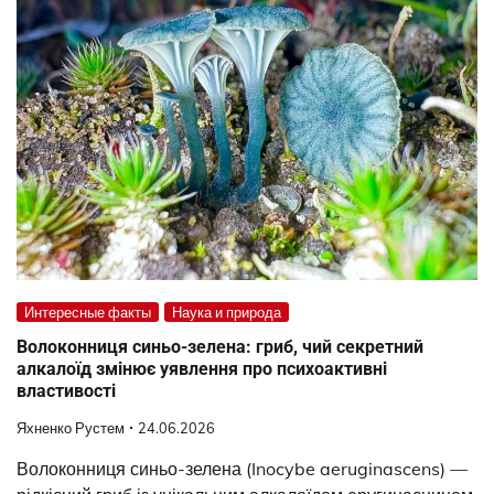
Интересные факты
Наука и природа
Волоконниця синьо-зелена: гриб, чий секретний
алкалоїд змінює уявлення про психоактивні
властивості
Яхненко Рустем
24.06.2026
Волоконниця синьо-зелена (Inocybe aeruginascens) —