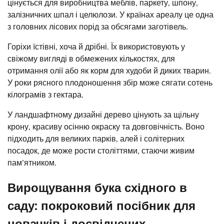
цінується для виробництва меблів, паркету, шпону,
залізничних шпал і целюлози. У країнах ареалу це одна
з головних лісових порід за обсягами заготівель.
Горіхи їстівні, хоча й дрібні. Їх використовують у
свіжому вигляді в обмежених кількостях, для
отримання олії або як корм для худоби й диких тварин.
У роки рясного плодоношення збір може сягати сотень
кілограмів з гектара.
У ландшафтному дизайні дерево цінують за щільну
крону, красиву осінню окраску та довговічність. Воно
підходить для великих парків, алей і солітерних
посадок, де може рости століттями, стаючи живим
пам’ятником.
Вирощування бука східного в
саду: покроковий посібник для
новачків і досвідчених