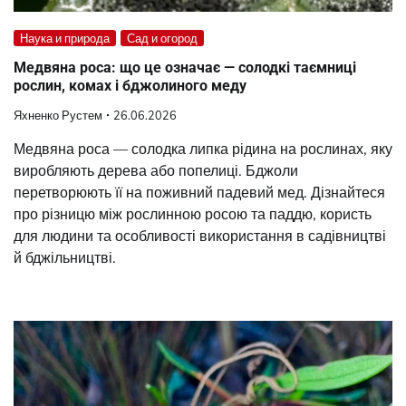
Наука и природа
Сад и огород
Медвяна роса: що це означає — солодкі таємниці
рослин, комах і бджолиного меду
Яхненко Рустем
26.06.2026
Медвяна роса — солодка липка рідина на рослинах, яку
виробляють дерева або попелиці. Бджоли
перетворюють її на поживний падевий мед. Дізнайтеся
про різницю між рослинною росою та паддю, користь
для людини та особливості використання в садівництві
й бджільництві.