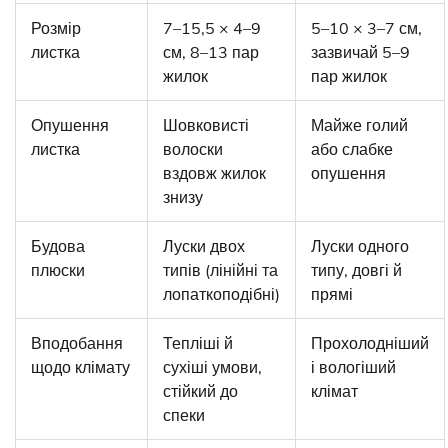
Розмір
7–15,5 × 4–9
5–10 × 3–7 см,
листка
см, 8–13 пар
зазвичай 5–9
жилок
пар жилок
Опушення
Шовковисті
Майже голий
листка
волоски
або слабке
вздовж жилок
опушення
знизу
Будова
Луски двох
Луски одного
плюски
типів (лінійні та
типу, довгі й
лопаткоподібні)
прямі
Вподобання
Тепліші й
Прохолодніший
щодо клімату
сухіші умови,
і вологіший
стійкий до
клімат
спеки