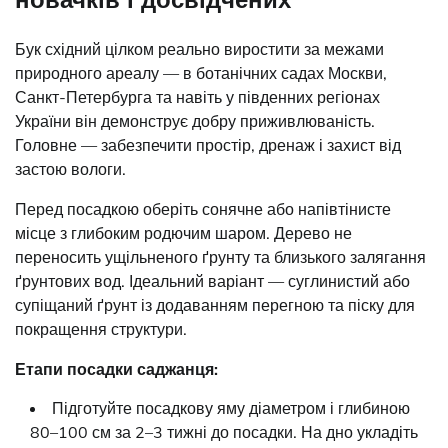
Бук східний цілком реально виростити за межами
природного ареалу — в ботанічних садах Москви,
Санкт-Петербурга та навіть у південних регіонах
України він демонструє добру приживлюваність.
Головне — забезпечити простір, дренаж і захист від
застою вологи.
Перед посадкою оберіть сонячне або напівтінисте
місце з глибоким родючим шаром. Дерево не
переносить ущільненого ґрунту та близького залягання
ґрунтових вод. Ідеальний варіант — суглинистий або
супіщаний ґрунт із додаванням перегною та піску для
покращення структури.
Етапи посадки саджанця:
Підготуйте посадкову яму діаметром і глибиною
80–100 см за 2–3 тижні до посадки. На дно укладіть