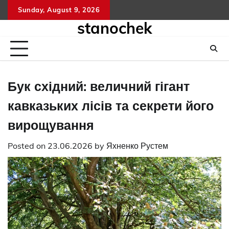
Skip
Sunday, August 9, 2026
to
stanochek
content
Бук східний: величний гігант
кавказьких лісів та секрети його
вирощування
Posted on
23.06.2026
by
Яхненко Рустем