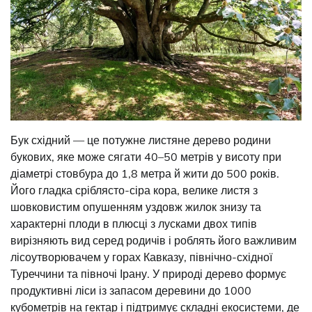
Бук східний — це потужне листяне дерево родини
букових, яке може сягати 40–50 метрів у висоту при
діаметрі стовбура до 1,8 метра й жити до 500 років.
Його гладка сріблясто-сіра кора, велике листя з
шовковистим опушенням уздовж жилок знизу та
характерні плоди в плюсці з лусками двох типів
вирізняють вид серед родичів і роблять його важливим
лісоутворювачем у горах Кавказу, північно-східної
Туреччини та півночі Ірану. У природі дерево формує
продуктивні ліси із запасом деревини до 1000
кубометрів на гектар і підтримує складні екосистеми, де