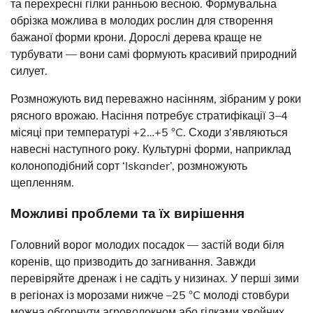
та перехресні гілки ранньою весною. Формувальна
обрізка можлива в молодих рослин для створення
бажаної форми крони. Дорослі дерева краще не
турбувати — вони самі формують красивий природний
силует.
Розмножують вид переважно насінням, зібраним у роки
рясного врожаю. Насіння потребує стратифікації 3–4
місяці при температурі +2…+5 °C. Сходи з’являються
навесні наступного року. Культурні форми, наприклад
колоноподібний сорт ‘Iskander’, розмножують
щепленням.
Можливі проблеми та їх вирішення
Головний ворог молодих посадок — застій води біля
коренів, що призводить до загнивання. Завжди
перевіряйте дренаж і не садіть у низинах. У перші зими
в регіонах із морозами нижче –25 °C молоді стовбури
можна обгорнути агроволокном або гілками хвойних.