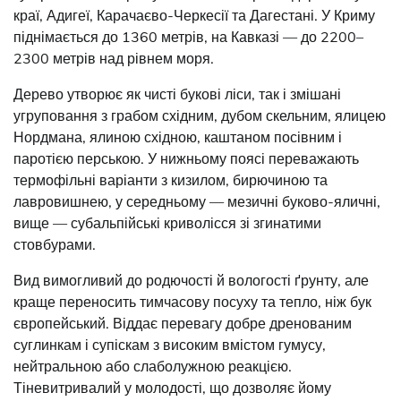
краї, Адигеї, Карачаєво-Черкесії та Дагестані. У Криму
піднімається до 1360 метрів, на Кавказі — до 2200–
2300 метрів над рівнем моря.
Дерево утворює як чисті букові ліси, так і змішані
угруповання з грабом східним, дубом скельним, ялицею
Нордмана, ялиною східною, каштаном посівним і
паротією перською. У нижньому поясі переважають
термофільні варіанти з кизилом, бирючиною та
лавровишнею, у середньому — мезичні буково-яличні,
вище — субальпійські криволісся зі згинатими
стовбурами.
Вид вимогливий до родючості й вологості ґрунту, але
краще переносить тимчасову посуху та тепло, ніж бук
європейський. Віддає перевагу добре дренованим
суглинкам і супіскам з високим вмістом гумусу,
нейтральною або слаболужною реакцією.
Тіневитривалий у молодості, що дозволяє йому