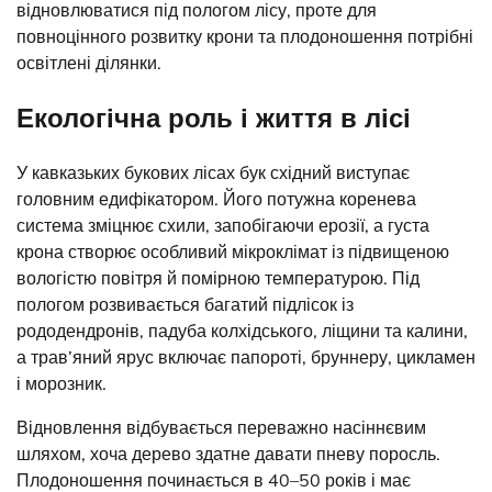
відновлюватися під пологом лісу, проте для
повноцінного розвитку крони та плодоношення потрібні
освітлені ділянки.
Екологічна роль і життя в лісі
У кавказьких букових лісах бук східний виступає
головним едифікатором. Його потужна коренева
система зміцнює схили, запобігаючи ерозії, а густа
крона створює особливий мікроклімат із підвищеною
вологістю повітря й помірною температурою. Під
пологом розвивається багатий підлісок із
рододендронів, падуба колхідського, ліщини та калини,
а трав’яний ярус включає папороті, бруннеру, цикламен
і морозник.
Відновлення відбувається переважно насіннєвим
шляхом, хоча дерево здатне давати пневу поросль.
Плодоношення починається в 40–50 років і має