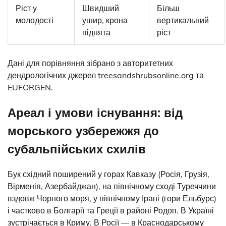
Ріст у
Швидший
Більш
молодості
ушир, крона
вертикальний
піднята
ріст
Дані для порівняння зібрано з авторитетних
дендрологічних джерел treesandshrubsonline.org та
EUFORGEN.
Ареал і умови існування: від
морського узбережжя до
субальпійських схилів
Бук східний поширений у горах Кавказу (Росія, Грузія,
Вірменія, Азербайджан), на північному сході Туреччини
вздовж Чорного моря, у північному Ірані (гори Ельбурс)
і частково в Болгарії та Греції в районі Родоп. В Україні
зустрічається в Криму. В Росії — в Краснодарському