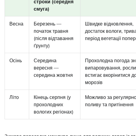
строки (середня
смуга)
Весна
Березень —
Швидке відновлення,
початок травня
достаток вологи, трив
(після відтавання
період вегетації попе
ґрунту)
Осінь
Середина
Прохолодна погода з
вересня —
випаровування, росл
середина жовтня
встигає вкорінитися д
морозів
Літо
Кінець серпня (у
Можливо за регулярн
прохолодних
поливу та притінення
вологих регіонах)