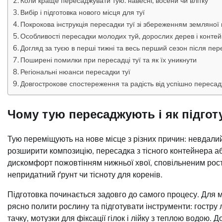
Коли краще пересаджувати тую: навесні, восени чи влітку
Вибір і підготовка нового місця для туї
Покрокова інструкція пересадки туї зі збереженням земляної 
Особливості пересадки молодих туй, дорослих дерев і конте
Догляд за туєю в перші тижні та весь перший сезон після пер
Поширені помилки при пересадці туї та як їх уникнути
Регіональні нюанси пересадки туї
Довгострокове спостереження та радість від успішно пересад
Чому тую пересаджують і як підгот
Тую переміщують на нове місце з різних причин: невдалий
розширити композицію, пересадка з тісного контейнера а
дискомфорт пожовтінням нижньої хвої, сповільненим рост
непридатний ґрунт чи тісноту для коренів.
Підготовка починається задовго до самого процесу. Для м
рясно полити рослину та підготувати інструменти: гостру
тачку, мотузки для фіксації гілок і лійку з теплою водою