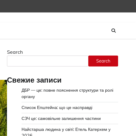
Search
Search
Свежие записи
ДБР — це: повне пояснення структури та ролі
органу
Список Епштейна: що це насправді
СЗЧ це: самовільне залишення частини
Найстарша людина у світі: Етель Катерхем у
2026