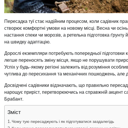
Пересадка туї стає надійним процесом, коли садівник пра
створює комфортні умови на новому місці. Весна чи осінь
настання спеки чи морозів, а ретельна підготовка ґрунт
на швидку адаптацію.
Дорослі екземпляри потребують попередньої підготовки ко
легше переносять зміну місця, якщо не порушувати приро
Успіх у будь-якому регіоні залежить від розуміння особли
чутлива до пересихання та механічних пошкоджень, але д
Досвідчені садівники відзначають, що правильно пересад
нарощує приріст, перетворюючись на справжній акцент са
Брабант.
Зміст
Чому тую пересаджують і як підготуватися заздалегідь