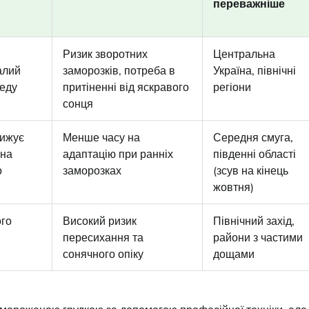
переважніше
Ризик зворотних
Центральна
алий
заморозків, потреба в
Україна, північні
реду
притіненні від яскравого
регіони
сонця
нижує
Менше часу на
Середня смуга,
ина
адаптацію при ранніх
південні області
о
заморозках
(зсув на кінець
жовтня)
ого
Високий ризик
Північний захід,
пересихання та
райони з частими
сонячного опіку
дощами