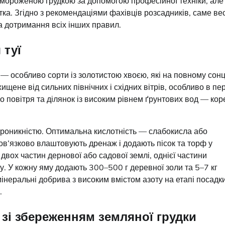
мороженою грудкою за допомогою професійної техніки, але
тка. Згідно з рекомендаціями фахівців розсадників, саме ве
а дотримання всіх інших правил.
 туї
 — особливо сорти із золотистою хвоєю, які на повному сонц
хищене від сильних північних і східних вітрів, особливо в п
о повітря та ділянок із високим рівнем ґрунтових вод — кор
проникністю. Оптимальна кислотність — слабокисла або
ов’язково влаштовують дренаж і додають пісок та торф у
двох частин дернової або садової землі, однієї частини
ку. У кожну яму додають 300–500 г деревної золи та 5–7 кг
мінеральні добрива з високим вмістом азоту на етапі посадк
.
 зі збереженням земляної грудки