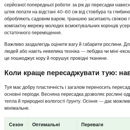
серйозної попередньої роботи: за рік до пересадки наве
штик лопати на відстані 40–60 см від стовбура та глибино
обробляють садовим варом, траншею засипають свіжою п
компактну мережу молодих всмоктувальних корінців усере
остаточного переміщення.
Важливо заздалегідь оцінити вагу й габарити рослини. Д
людей або навіть невелика техніка — лебідка чи міні-екск
це пошкоджує кору й порушує провідні тканини.
Коли краще пересаджувати тую: нав
Туя має добру пластичність і загалом переносить пересад
основні періоди. Весняна пересадка дозволяє рослині од
тепла й природної вологості ґрунту. Осіння — дає можли
мінімальне.
Сезон
Оптимальні
Переваги