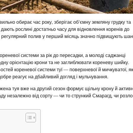
вильно обирає час року, зберігає об’ємну земляну грудку та
 дають рослині достатньо часу для відновлення коренів до
у й регулярний полив у перший місяць значно підвищують ша
реневої системи за рік до пересадки, а молоді саджанці
дну орієнтацію крони та не заглиблювати кореневу шийку.
востей кореневої системи туї — поверхневої й мичкуватої, я
обре реагує на дбайливий догляд і мульчування.
жена туя вже на другий сезон формує щільну крону й актив
ду незалежно від сорту — чи то стрункий Смарагд, чи розло