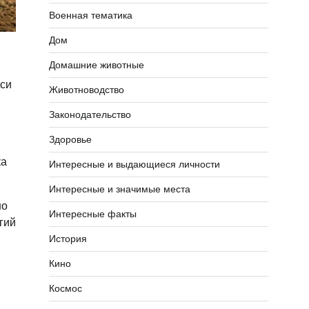
Военная тематика
Дом
Домашние животные
нси
Животноводство
Законодательство
Здоровье
ка
Интересные и выдающиеся личности
Интересные и значимые места
но
Интересные факты
гий
История
Кино
Космос