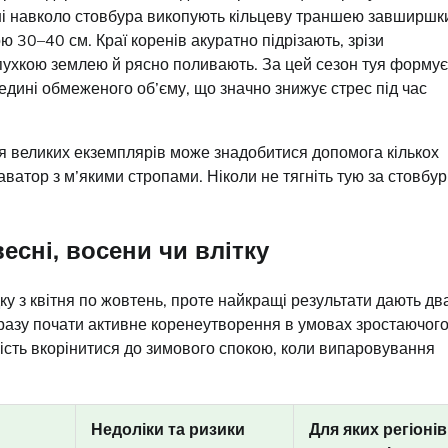
сні навколо стовбура викопують кільцеву траншею завширшк
ю 30–40 см. Краї коренів акуратно підрізають, зрізи
ухкою землею й рясно поливають. За цей сезон туя формує
дині обмеженого об’єму, що значно знижує стрес під час
ля великих екземплярів може знадобитися допомога кількох
аватор з м’якими стропами. Ніколи не тягніть тую за стовбур
есні, восени чи влітку
ку з квітня по жовтень, проте найкращі результати дають дв
разу почати активне коренеутворення в умовах зростаючог
вість вкорінитися до зимового спокою, коли випаровування
Недоліки та ризики
Для яких регіонів