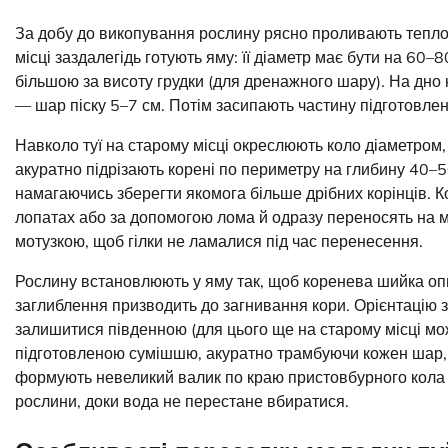
За добу до викопування рослину рясно проливають тепл
місці заздалегідь готують яму: її діаметр має бути на 60
більшою за висоту грудки (для дренажного шару). На дно 
— шар піску 5–7 см. Потім засипають частину підготовлен
Навколо туї на старому місці окреслюють коло діаметром
акуратно підрізають корені по периметру на глибину 40–5
намагаючись зберегти якомога більше дрібних корінців. Ко
лопатах або за допомогою лома й одразу переносять на м
мотузкою, щоб гілки не ламалися під час перенесення.
Рослину встановлюють у яму так, щоб коренева шийка опи
заглиблення призводить до загнивання кори. Орієнтацію 
залишитися південною (для цього ще на старому місці мо
підготовленою сумішшю, акуратно трамбуючи кожен шар,
формують невеликий валик по краю пристовбурного кола 
рослини, доки вода не перестане вбиратися.