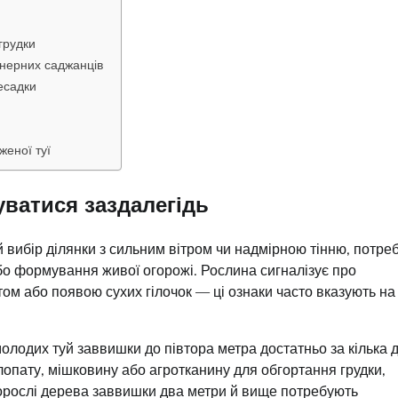
грудки
йнерних саджанців
есадки
женої туї
уватися заздалегідь
 вибір ділянки з сильним вітром чи надмірною тінню, потре
бо формування живої огорожі. Рослина сигналізує про
ом або появою сухих гілочок — ці ознаки часто вказують на
олодих туй заввишки до півтора метра достатньо за кілька д
 лопату, мішковину або агротканину для обгортання грудки,
. Дорослі дерева заввишки два метри й вище потребують