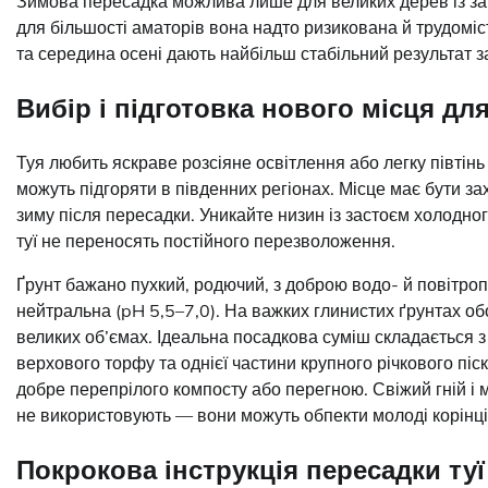
Зимова пересадка можлива лише для великих дерев із за
для більшості аматорів вона надто ризикована й трудоміс
та середина осені дають найбільш стабільний результат з
Вибір і підготовка нового місця для
Туя любить яскраве розсіяне освітлення або легку півтінь
можуть підгоряти в південних регіонах. Місце має бути за
зиму після пересадки. Уникайте низин із застоєм холодног
туї не переносять постійного перезволоження.
Ґрунт бажано пухкий, родючий, з доброю водо- й повітро
нейтральна (pH 5,5–7,0). На важких глинистих ґрунтах об
великих об’ємах. Ідеальна посадкова суміш складається з 
верхового торфу та однієї частини крупного річкового піс
добре перепрілого компосту або перегною. Свіжий гній і 
не використовують — вони можуть обпекти молоді корінці
Покрокова інструкція пересадки туї