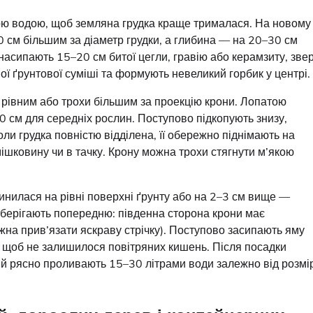
ою водою, щоб земляна грудка краще трималася. На новому
–80 см більшим за діаметр грудки, а глибина — на 20–30 см
насипають 15–20 см битої цегли, гравію або керамзиту, зве
ої ґрунтової суміші та формують невеликий горбик у центрі.
, рівним або трохи більшим за проекцію крони. Лопатою
0 см для середніх рослин. Поступово підкопують знизу,
ли грудка повністю відділена, її обережно піднімають на
ішковину чи в тачку. Крону можна трохи стягнути м’якою
нилася на рівні поверхні ґрунту або на 2–3 см вище —
зберігають попередню: південна сторона крони має
жна прив’язати яскраву стрічку). Поступово засипають яму
 щоб не залишилося повітряних кишень. Після посадки
й рясно проливають 15–30 літрами води залежно від розмі