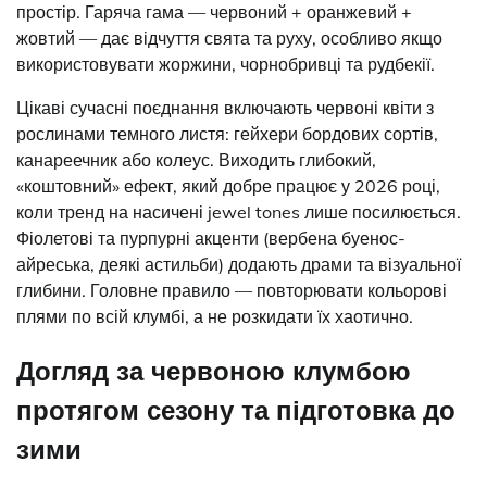
простір. Гаряча гама — червоний + оранжевий +
жовтий — дає відчуття свята та руху, особливо якщо
використовувати жоржини, чорнобривці та рудбекії.
Цікаві сучасні поєднання включають червоні квіти з
рослинами темного листя: гейхери бордових сортів,
канареечник або колеус. Виходить глибокий,
«коштовний» ефект, який добре працює у 2026 році,
коли тренд на насичені jewel tones лише посилюється.
Фіолетові та пурпурні акценти (вербена буенос-
айреська, деякі астильби) додають драми та візуальної
глибини. Головне правило — повторювати кольорові
плями по всій клумбі, а не розкидати їх хаотично.
Догляд за червоною клумбою
протягом сезону та підготовка до
зими