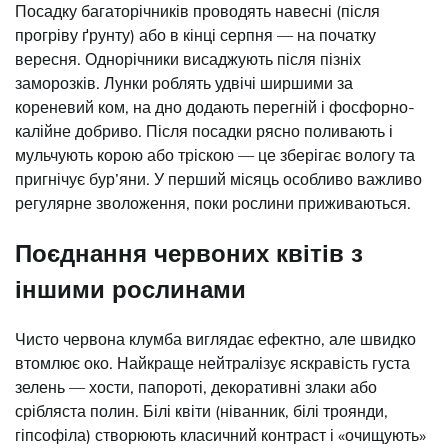
Посадку багаторічників проводять навесні (після
прогріву ґрунту) або в кінці серпня — на початку
вересня. Однорічники висаджують після пізніх
заморозків. Лунки роблять удвічі ширшими за
кореневий ком, на дно додають перегній і фосфорно-
калійне добриво. Після посадки рясно поливають і
мульчують корою або тріскою — це зберігає вологу та
пригнічує бур’яни. У перший місяць особливо важливо
регулярне зволоження, поки рослини приживаються.
Поєднання червоних квітів з
іншими рослинами
Чисто червона клумба виглядає ефектно, але швидко
втомлює око. Найкраще нейтралізує яскравість густа
зелень — хости, папороті, декоративні злаки або
срібляста полин. Білі квіти (ніванник, білі троянди,
гіпсофіла) створюють класичний контраст і «очищують»