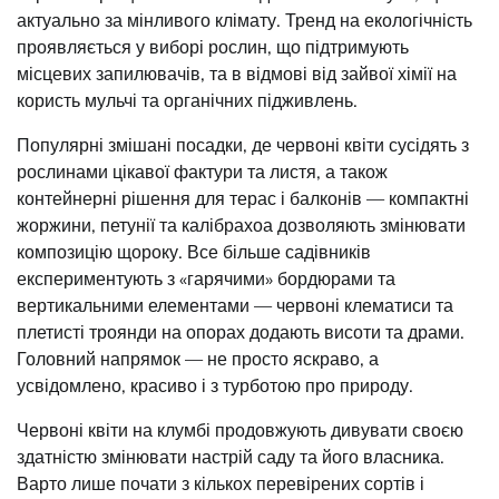
актуально за мінливого клімату. Тренд на екологічність
проявляється у виборі рослин, що підтримують
місцевих запилювачів, та в відмові від зайвої хімії на
користь мульчі та органічних підживлень.
Популярні змішані посадки, де червоні квіти сусідять з
рослинами цікавої фактури та листя, а також
контейнерні рішення для терас і балконів — компактні
жоржини, петунії та калібрахоа дозволяють змінювати
композицію щороку. Все більше садівників
експериментують з «гарячими» бордюрами та
вертикальними елементами — червоні клематиси та
плетисті троянди на опорах додають висоти та драми.
Головний напрямок — не просто яскраво, а
усвідомлено, красиво і з турботою про природу.
Червоні квіти на клумбі продовжують дивувати своєю
здатністю змінювати настрій саду та його власника.
Варто лише почати з кількох перевірених сортів і