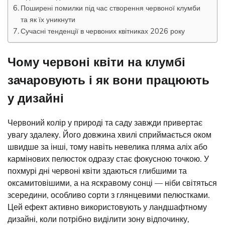
Поширені помилки під час створення червоної клумби
та як їх уникнути
Сучасні тенденції в червоних квітниках 2026 року
Чому червоні квіти на клумбі
зачаровують і як вони працюють
у дизайні
Червоний колір у природі та саду завжди привертає
увагу здалеку. Його довжина хвилі сприймається оком
швидше за інші, тому навіть невелика пляма аліх або
кармінових пелюсток одразу стає фокусною точкою. У
похмурі дні червоні квіти здаються глибшими та
оксамитовішими, а на яскравому сонці — ніби світяться
зсередини, особливо сорти з глянцевими пелюстками.
Цей ефект активно використовують у ландшафтному
дизайні, коли потрібно виділити зону відпочинку,