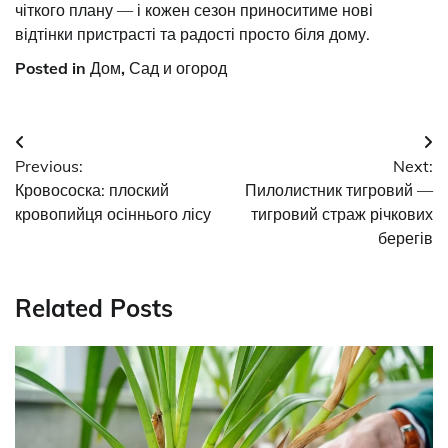
чіткого плану — і кожен сезон приноситиме нові
відтінки пристрасті та радості просто біля дому.
Posted in
Дом
,
Сад и огород
Post
Previous:
Next:
navigation
Кровососка: плоский
Пилолистник тигровий —
кровопийця осіннього лісу
тигровий страж річкових
берегів
Related Posts