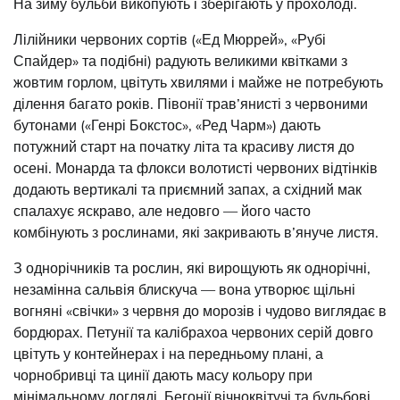
На зиму бульби викопують і зберігають у прохолоді.
Лілійники червоних сортів («Ед Мюррей», «Рубі
Спайдер» та подібні) радують великими квітками з
жовтим горлом, цвітуть хвилями і майже не потребують
ділення багато років. Півонії трав’янисті з червоними
бутонами («Генрі Бокстос», «Ред Чарм») дають
потужний старт на початку літа та красиву листя до
осені. Монарда та флокси волотисті червоних відтінків
додають вертикалі та приємний запах, а східний мак
спалахує яскраво, але недовго — його часто
комбінують з рослинами, які закривають в’януче листя.
З однорічників та рослин, які вирощують як однорічні,
незамінна сальвія блискуча — вона утворює щільні
вогняні «свічки» з червня до морозів і чудово виглядає в
бордюрах. Петунії та калібрахоа червоних серій довго
цвітуть у контейнерах і на передньому плані, а
чорнобривці та цинії дають масу кольору при
мінімальному догляді. Бегонії вічноквітучі та бульбові