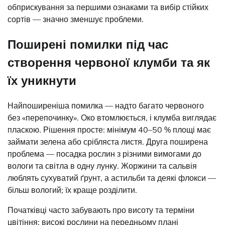
обприскування за першими ознаками та вибір стійких
сортів — значно зменшує проблеми.
Поширені помилки під час
створення червоної клумби та як
їх уникнути
Найпоширеніша помилка — надто багато червоного
без «перепочинку». Око втомлюється, і клумба виглядає
пласкою. Рішення просте: мінімум 40–50 % площі має
займати зелена або срібляста листя. Друга поширена
проблема — посадка рослин з різними вимогами до
вологи та світла в одну лунку. Жоржини та сальвія
люблять сухуватий ґрунт, а астильби та деякі флокси —
більш вологий; їх краще розділити.
Початківці часто забувають про висоту та терміни
цвітіння: високі рослини на передньому плані