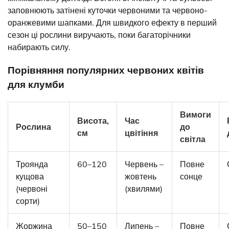
заповнюють затінені куточки червоними та червоно-
оранжевими шапками. Для швидкого ефекту в перший
сезон ці рослини виручають, поки багаторічники
набирають силу.
Порівняння популярних червоних квітів
для клумби
Вимоги
Висота,
Час
Рослина
до
см
цвітіння
світла
Троянда
60–120
Червень –
Повне
кущова
жовтень
сонце
(червоні
(хвилями)
сорти)
Жоржина
50–150
Липень –
Повне