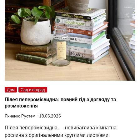
Дом
Сад и огород
Пілея пеперомієвидна: повний гід з догляду та
розмноження
Яхненко Рустем
18.06.2026
Пілея пеперомієвидна — невибаглива кімнатна
рослина з оригінальними круглими листками.