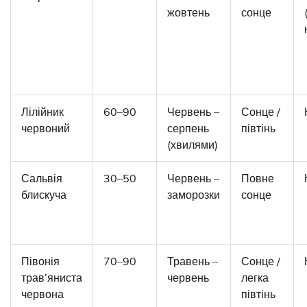
жовтень
сонце
Лілійник
60–90
Червень –
Сонце /
червоний
серпень
півтінь
(хвилями)
Сальвія
30–50
Червень –
Повне
блискуча
заморозки
сонце
Півонія
70–90
Травень –
Сонце /
трав’яниста
червень
легка
червона
півтінь