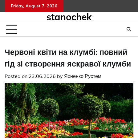
Skip
Friday, August 7, 2026
to
stanochek
content
Червоні квіти на клумбі: повний
гід зі створення яскравої клумби
Posted on
23.06.2026
by
Яхненко Рустем