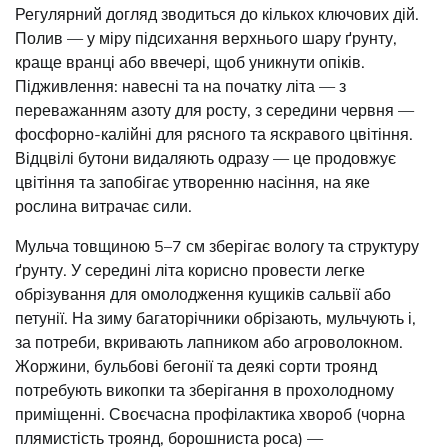
Регулярний догляд зводиться до кількох ключових дій.
Полив — у міру підсихання верхнього шару ґрунту,
краще вранці або ввечері, щоб уникнути опіків.
Підживлення: навесні та на початку літа — з
переважанням азоту для росту, з середини червня —
фосфорно-калійні для рясного та яскравого цвітіння.
Відцвілі бутони видаляють одразу — це продовжує
цвітіння та запобігає утворенню насіння, на яке
рослина витрачає сили.
Мульча товщиною 5–7 см зберігає вологу та структуру
ґрунту. У середині літа корисно провести легке
обрізування для омолодження кущиків сальвії або
петунії. На зиму багаторічники обрізають, мульчують і,
за потреби, вкривають лапником або агроволокном.
Жоржини, бульбові бегонії та деякі сорти троянд
потребують викопки та зберігання в прохолодному
приміщенні. Своєчасна профілактика хвороб (чорна
плямистість троянд, борошниста роса) —