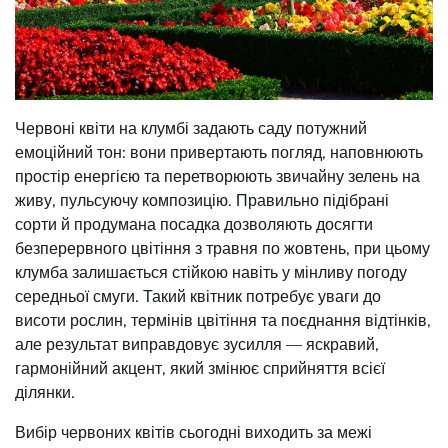
Червоні квіти на клумбі задають саду потужний
емоційний тон: вони привертають погляд, наповнюють
простір енергією та перетворюють звичайну зелень на
живу, пульсуючу композицію. Правильно підібрані
сорти й продумана посадка дозволяють досягти
безперервного цвітіння з травня по жовтень, при цьому
клумба залишається стійкою навіть у мінливу погоду
середньої смуги. Такий квітник потребує уваги до
висоти рослин, термінів цвітіння та поєднання відтінків,
але результат виправдовує зусилля — яскравий,
гармонійний акцент, який змінює сприйняття всієї
ділянки.
Вибір червоних квітів сьогодні виходить за межі