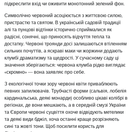
підкреслити вхід чи оживити монотонний зелений фон.
Символічно червоний асоціюється з життєвою силою,
пристрастю та святом. В українській садовій традиції
алі та пунцові відтінки історично сприймалися як
радісні, сонячні, що приносять відчуття тепла та
достатку. Червоні троянди досі залишаються втіленням
сильних почуттів, а яскраві маки чи жоржини додають
клумбі драматизму та щедрості. У сучасному саду ці
значення зберігаються: червона клумба рідко виглядає
«скромно» — вона заявляє про себе.
З екологічної точки зору червоні квіти приваблюють
певних запилювачів. Трубчасті форми (сальвія, лобелія
кардинальська, деякі монарди) особливо цікаві колібрі в
регіонах, де вони мешкають, а в середній смузі України
та Європи червоні суцвіття охоче відвідують метелики
та деякі види бджіл, хоча останні краще розрізняють
сині та жовті тони. Щоб посилити користь для