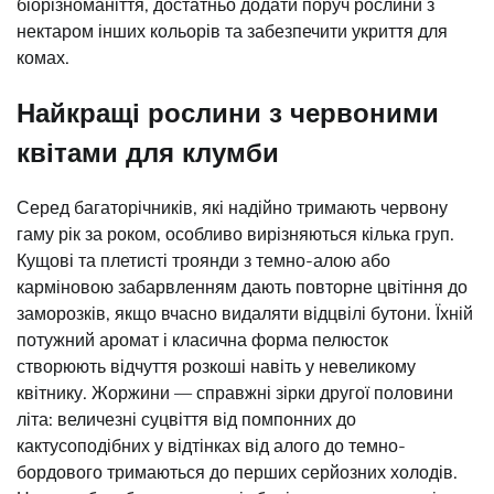
біорізноманіття, достатньо додати поруч рослини з
нектаром інших кольорів та забезпечити укриття для
комах.
Найкращі рослини з червоними
квітами для клумби
Серед багаторічників, які надійно тримають червону
гаму рік за роком, особливо вирізняються кілька груп.
Кущові та плетисті троянди з темно-алою або
карміновою забарвленням дають повторне цвітіння до
заморозків, якщо вчасно видаляти відцвілі бутони. Їхній
потужний аромат і класична форма пелюсток
створюють відчуття розкоші навіть у невеликому
квітнику. Жоржини — справжні зірки другої половини
літа: величезні суцвіття від помпонних до
кактусоподібних у відтінках від алого до темно-
бордового тримаються до перших серйозних холодів.