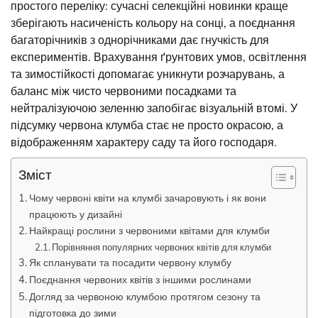
простого переліку: сучасні селекційні новинки краще
зберігають насиченість кольору на сонці, а поєднання
багаторічників з однорічниками дає гнучкість для
експериментів. Врахування ґрунтових умов, освітлення
та зимостійкості допомагає уникнути розчарувань, а
баланс між чисто червоними посадками та
нейтралізуючою зеленню запобігає візуальній втомі. У
підсумку червона клумба стає не просто окрасою, а
відображенням характеру саду та його господаря.
Зміст
Чому червоні квіти на клумбі зачаровують і як вони
працюють у дизайні
Найкращі рослини з червоними квітами для клумби
Порівняння популярних червоних квітів для клумби
Як спланувати та посадити червону клумбу
Поєднання червоних квітів з іншими рослинами
Догляд за червоною клумбою протягом сезону та
підготовка до зими