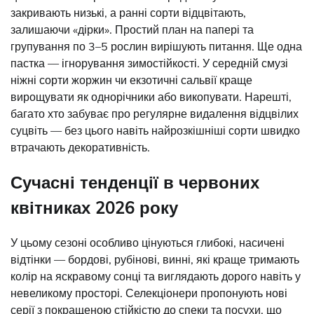
закривають низькі, а ранні сорти відцвітають,
залишаючи «дірки». Простий план на папері та
групування по 3–5 рослин вирішують питання. Ще одна
пастка — ігнорування зимостійкості. У середній смузі
ніжні сорти жоржин чи екзотичні сальвії краще
вирощувати як однорічники або викопувати. Нарешті,
багато хто забуває про регулярне видалення відцвілих
суцвіть — без цього навіть найрозкішніші сорти швидко
втрачають декоративність.
Сучасні тенденції в червоних
квітниках 2026 року
У цьому сезоні особливо цінуються глибокі, насичені
відтінки — бордові, рубінові, винні, які краще тримають
колір на яскравому сонці та виглядають дорого навіть у
невеликому просторі. Селекціонери пропонують нові
серії з покращеною стійкістю до спеки та посухи, що