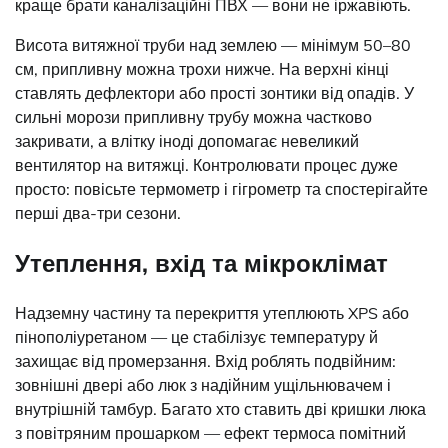
краще брати каналізаційні ПВХ — вони не іржавіють.
Висота витяжної труби над землею — мінімум 50–80
см, припливну можна трохи нижче. На верхні кінці
ставлять дефлектори або прості зонтики від опадів. У
сильні морози припливну трубу можна частково
закривати, а влітку іноді допомагає невеликий
вентилятор на витяжці. Контролювати процес дуже
просто: повісьте термометр і гігрометр та спостерігайте
перші два-три сезони.
Утеплення, вхід та мікроклімат
Надземну частину та перекриття утеплюють XPS або
пінополіуретаном — це стабілізує температуру й
захищає від промерзання. Вхід роблять подвійним:
зовнішні двері або люк з надійним ущільнювачем і
внутрішній тамбур. Багато хто ставить дві кришки люка
з повітряним прошарком — ефект термоса помітний