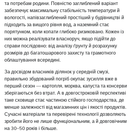
та потребам родини. Повністю заглиблений варіант
забезпечує максимальну стабільність температури й
вологості, напівзаглиблений простіший у будівництві й
підходить за вищого рівня вод, а наземний стає
порятунком, коли копати глибоко ризиковано. Кожен із
них можна реалізувати власноруч, якщо підійти до
справи послідовно: від аналізу ґрунту й розрахунку
розмірів до багатошарового захисту та грамотного
облаштування всередині.
За досвідом власників ділянок у середній смузі,
правильно збудований погріб окупає зусилля вже в
перший сезон — картопля, морква, капуста та консерви
зберігаються без втрат. А в довгостроковій перспективі
таке сховище стає частиною стійкого господарства, де
менше залежності від магазинних цін і якості продуктів.
Сучасні матеріали та перевірені технології дозволяють
зробити його не лише функціональним, а й довговічним
на 30–50 років і більше.