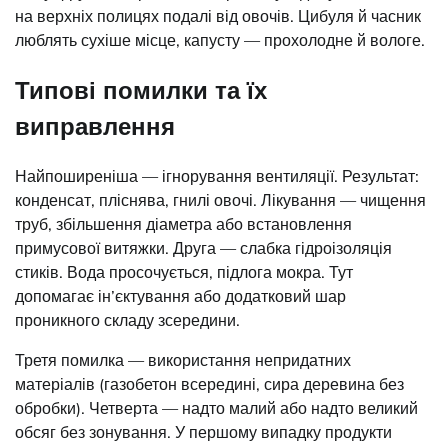
на верхніх полицях подалі від овочів. Цибуля й часник
люблять сухіше місце, капусту — прохолодне й вологе.
Типові помилки та їх
виправлення
Найпоширеніша — ігнорування вентиляції. Результат:
конденсат, пліснява, гнилі овочі. Лікування — чищення
труб, збільшення діаметра або встановлення
примусової витяжки. Друга — слабка гідроізоляція
стиків. Вода просочується, підлога мокра. Тут
допомагає ін’єктування або додатковий шар
проникного складу зсередини.
Третя помилка — використання непридатних
матеріалів (газобетон всередині, сира деревина без
обробки). Четверта — надто малий або надто великий
обсяг без зонування. У першому випадку продукти