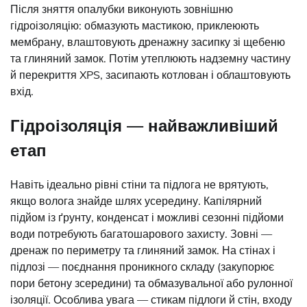
Після зняття опалубки виконують зовнішню
гідроізоляцію: обмазують мастикою, приклеюють
мембрану, влаштовують дренажну засипку зі щебеню
та глиняний замок. Потім утеплюють надземну частину
й перекриття XPS, засипають котлован і облаштовують
вхід.
Гідроізоляція — найважливіший
етап
Навіть ідеально рівні стіни та підлога не врятують,
якщо волога знайде шлях усередину. Капілярний
підйом із ґрунту, конденсат і можливі сезонні підйоми
води потребують багатошарового захисту. Зовні —
дренаж по периметру та глиняний замок. На стінах і
підлозі — поєднання проникного складу (закупорює
пори бетону зсередини) та обмазувальної або рулонної
ізоляції. Особлива увага — стикам підлоги й стін, входу