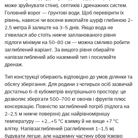
може зруйнувати стіни), септиків і дренажних систем.
Головний ворог — ґрунтові води. Щоб перевірити їх
рівень, навесні чи восени викопайте шурф глибиною 2–
2,5 метра й залиште на 3–5 днів. Якщо вода не
з’явилася або стоїть нижче запланованого рівня
підлоги мінімум на 50–80 см — можна сміливо робити
заглиблений варіант. За вищого рівня обирайте
напівзаглиблений або наземний тип і посилюйте
дренаж.
Тип конструкції обирають відповідно до умов ділянки та
обсягу зберігання. Для родини з чотирьох осіб зазвичай
достатньо 6–8 кубометрів внутрішнього простору: це
дозволяє зберігати 500–700 кг овочів і фруктів плюс
консервацію. Повністю заглиблений погріб (підлога на
2–2,5 м нижче поверхні) дає найрівномірнішу
температуру — +2…+5 °C взимку й не вище +7 °C
влітку. Напівзаглиблений (заглиблення 1–1,5 м)
будувати легше, але надземну частину обов’язково