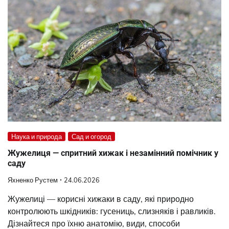
Наука и природа
Сад и огород
Жужелиця — спритний хижак і незамінний помічник у
саду
Яхненко Рустем
24.06.2026
Жужелиці — корисні хижаки в саду, які природно
контролюють шкідників: гусениць, слизняків і равликів.
Дізнайтеся про їхню анатомію, види, способи