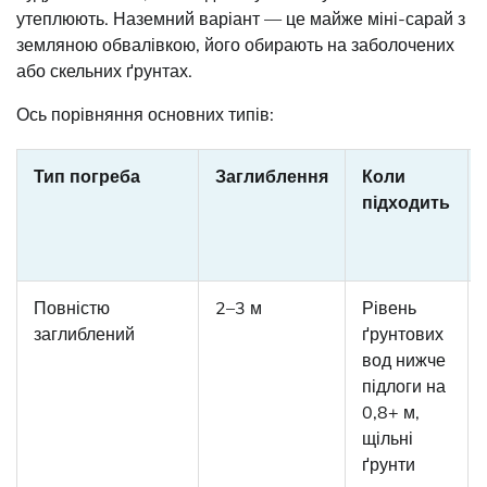
утеплюють. Наземний варіант — це майже міні-сарай з
земляною обвалівкою, його обирають на заболочених
або скельних ґрунтах.
Ось порівняння основних типів:
Тип погреба
Заглиблення
Коли
підходить
Повністю
2–3 м
Рівень
заглиблений
ґрунтових
вод нижче
підлоги на
0,8+ м,
щільні
ґрунти