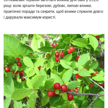
році: коли зрізати березові, дубові, липові віники,
практичні поради та секрети, щоб віники служили довго
і дарували максимум користі.