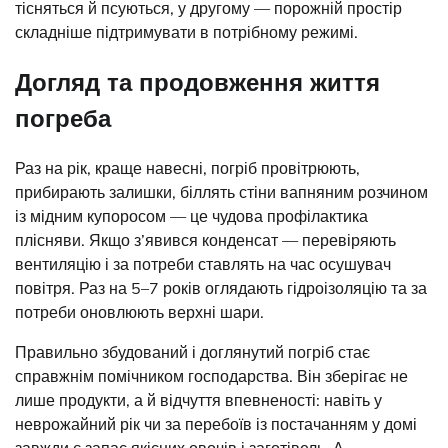
тісняться й псуються, у другому — порожній простір
складніше підтримувати в потрібному режимі.
Догляд та продовження життя
погреба
Раз на рік, краще навесні, погріб провітрюють,
прибирають залишки, біллять стіни вапняним розчином
із мідним купоросом — це чудова профілактика
плісняви. Якщо з’явився конденсат — перевіряють
вентиляцію і за потреби ставлять на час осушувач
повітря. Раз на 5–7 років оглядають гідроізоляцію та за
потреби оновлюють верхні шари.
Правильно збудований і доглянутий погріб стає
справжнім помічником господарства. Він зберігає не
лише продукти, а й відчуття впевненості: навіть у
неврожайний рік чи за перебоїв із постачанням у домі