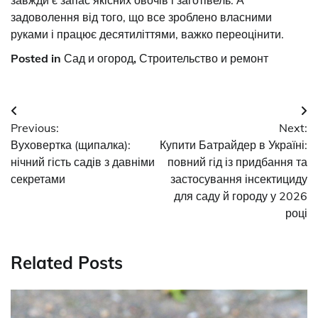
завжди є запас якісних овочів і заготівель. А
задоволення від того, що все зроблено власними
руками і працює десятиліттями, важко переоцінити.
Posted in
Сад и огород
,
Строительство и ремонт
Post
Previous:
Next:
navigation
Вуховертка (щипалка):
Купити Батрайдер в Україні:
нічний гість садів з давніми
повний гід із придбання та
секретами
застосування інсектициду
для саду й городу у 2026
році
Related Posts