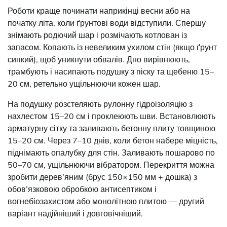
Роботи краще починати наприкінці весни або на
початку літа, коли ґрунтові води відступили. Спершу
знімають родючий шар і розмічають котлован із
запасом. Копають із невеликим ухилом стін (якщо ґрунт
сипкий), щоб уникнути обвалів. Дно вирівнюють,
трамбують і насипають подушку з піску та щебеню 15–
20 см, ретельно ущільнюючи кожен шар.
На подушку розстеляють рулонну гідроізоляцію з
нахлестом 15–20 см і проклеюють шви. Встановлюють
арматурну сітку та заливають бетонну плиту товщиною
15–20 см. Через 7–10 днів, коли бетон набере міцність,
піднімають опалубку для стін. Заливають пошарово по
50–70 см, ущільнюючи вібратором. Перекриття можна
зробити дерев’яним (брус 150×150 мм + дошка) з
обов’язковою обробкою антисептиком і
вогнебіозахистом або монолітною плитою — другий
варіант надійніший і довговічніший.