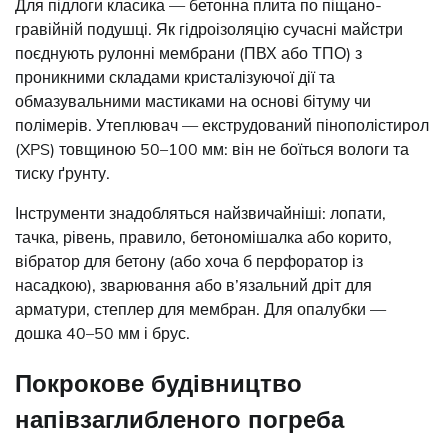
Для підлоги класика — бетонна плита по піщано-
гравійній подушці. Як гідроізоляцію сучасні майстри
поєднують рулонні мембрани (ПВХ або ТПО) з
проникними складами кристалізуючої дії та
обмазувальними мастиками на основі бітуму чи
полімерів. Утеплювач — екструдований пінополістирол
(XPS) товщиною 50–100 мм: він не боїться вологи та
тиску ґрунту.
Інструменти знадобляться найзвичайніші: лопати,
тачка, рівень, правило, бетономішалка або корито,
вібратор для бетону (або хоча б перфоратор із
насадкою), зварювання або в’язальний дріт для
арматури, степлер для мембран. Для опалубки —
дошка 40–50 мм і брус.
Покрокове будівництво
напівзаглибленого погреба