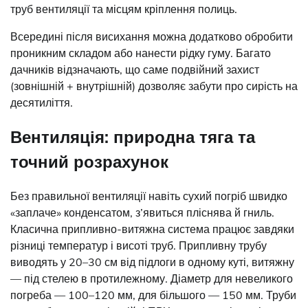
труб вентиляції та місцям кріплення полиць.
Всередині після висихання можна додатково обробити
проникним складом або нанести рідку гуму. Багато
дачників відзначають, що саме подвійний захист
(зовнішній + внутрішній) дозволяє забути про сирість на
десятиліття.
Вентиляція: природна тяга та
точний розрахунок
Без правильної вентиляції навіть сухий погріб швидко
«заплаче» конденсатом, з’явиться пліснява й гниль.
Класична припливно-витяжна система працює завдяки
різниці температур і висоті труб. Припливну трубу
виводять у 20–30 см від підлоги в одному куті, витяжну
— під стелею в протилежному. Діаметр для невеликого
погреба — 100–120 мм, для більшого — 150 мм. Труби