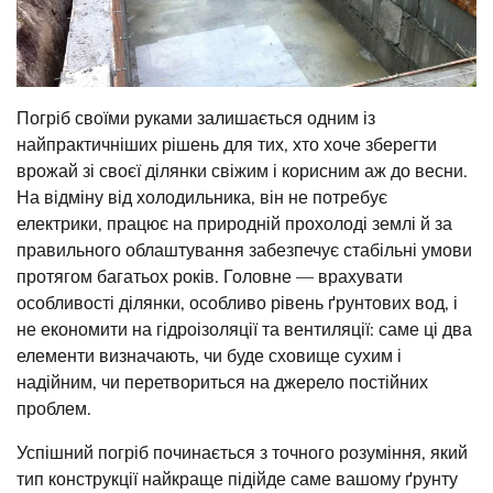
Погріб своїми руками залишається одним із
найпрактичніших рішень для тих, хто хоче зберегти
врожай зі своєї ділянки свіжим і корисним аж до весни.
На відміну від холодильника, він не потребує
електрики, працює на природній прохолоді землі й за
правильного облаштування забезпечує стабільні умови
протягом багатьох років. Головне — врахувати
особливості ділянки, особливо рівень ґрунтових вод, і
не економити на гідроізоляції та вентиляції: саме ці два
елементи визначають, чи буде сховище сухим і
надійним, чи перетвориться на джерело постійних
проблем.
Успішний погріб починається з точного розуміння, який
тип конструкції найкраще підійде саме вашому ґрунту