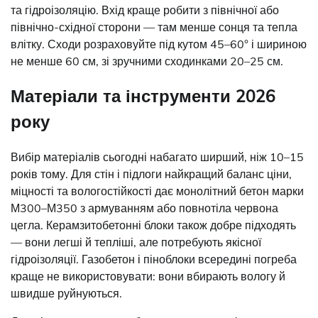
та гідроізоляцію. Вхід краще робити з північної або
північно-східної сторони — там менше сонця та тепла
влітку. Сходи розраховуйте під кутом 45–60° і шириною
не менше 60 см, зі зручними сходинками 20–25 см.
Матеріали та інструменти 2026
року
Вибір матеріалів сьогодні набагато ширший, ніж 10–15
років тому. Для стін і підлоги найкращий баланс ціни,
міцності та вологостійкості дає монолітний бетон марки
М300–М350 з армуванням або повнотіла червона
цегла. Керамзитобетонні блоки також добре підходять
— вони легші й тепліші, але потребують якісної
гідроізоляції. Газобетон і піноблоки всередині погреба
краще не використовувати: вони вбирають вологу й
швидше руйнуються.