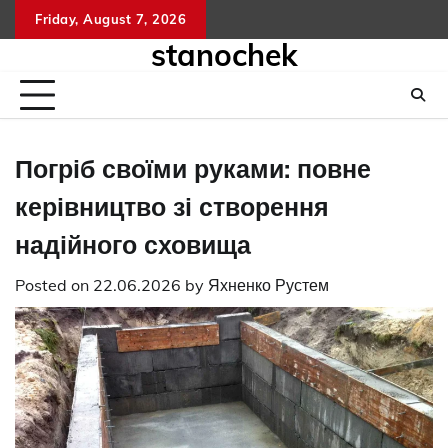
Skip
Friday, August 7, 2026
to
stanochek
content
Погріб своїми руками: повне
керівництво зі створення
надійного сховища
Posted on
22.06.2026
by
Яхненко Рустем