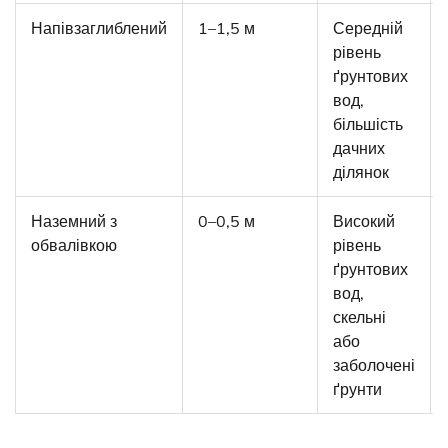
Напівзаглиблений
1–1,5 м
Середній
рівень
ґрунтових
вод,
більшість
дачних
ділянок
Наземний з
0–0,5 м
Високий
обвалівкою
рівень
ґрунтових
вод,
скельні
або
заболочені
ґрунти