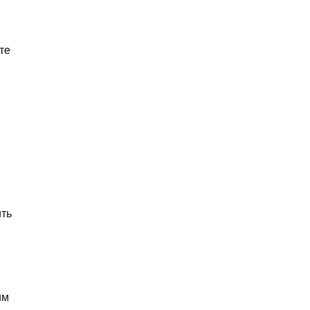
те
ить
им