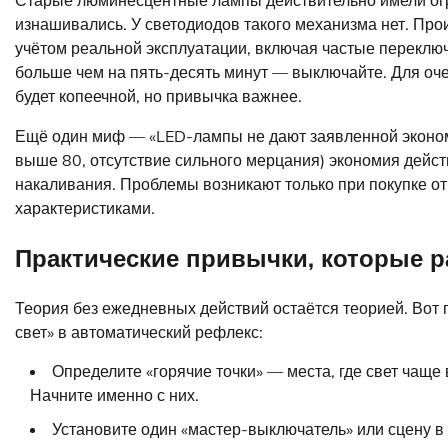
Старые люминесцентные лампы действительно имели ог
изнашивались. У светодиодов такого механизма нет. Про
учётом реальной эксплуатации, включая частые переключ
больше чем на пять-десять минут — выключайте. Для очен
будет копеечной, но привычка важнее.
Ещё один миф — «LED-лампы не дают заявленной эконом
выше 80, отсутствие сильного мерцания) экономия дейст
накаливания. Проблемы возникают только при покупке 
характеристиками.
Практические привычки, которые 
Теория без ежедневных действий остаётся теорией. Вот
свет» в автоматический рефлекс:
Определите «горячие точки» — места, где свет чаще в
Начните именно с них.
Установите один «мастер-выключатель» или сцену в