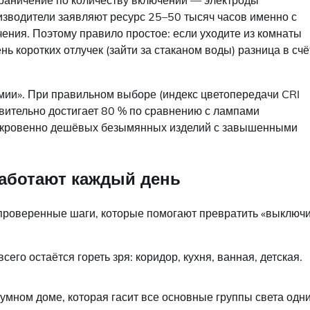
раничение по количеству включений — электроды
изводители заявляют ресурс 25–50 тысяч часов именно с
ения. Поэтому правило простое: если уходите из комнаты
ь коротких отлучек (зайти за стаканом воды) разница в счё
ии». При правильном выборе (индекс цветопередачи CRI
вительно достигает 80 % по сравнению с лампами
откровенно дешёвых безымянных изделий с завышенными
работают каждый день
 проверенные шаги, которые помогают превратить «выключ
сего остаётся гореть зря: коридор, кухня, ванная, детская.
 умном доме, которая гасит все основные группы света одн