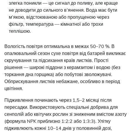
злегка поникли — це сигнал до поливу, але краще
не доводити до сильного в’янення. Вода має бути
м’якою, відстоюваною або пропущеною через
фільтр, температура — кімнатної або трохи
теплішою.
Вологість повітря оптимальна в межах 50–70 %. В
опалювальний сезон сухе повітря від батарей викликає
скручування та підсихання країв листків. Прості
рішення — широкі піддони з керамзитом і водою (без
торкання дна горщика) або побутові зволожувачі.
Обприскування листків небажане, особливо в період
цвітіння.
Підживлення починають через 1,5–2 місяці після
пересадки. Використовують спеціальні добрива для
сенполій або квітучих рослин зі зниженим вмістом азоту
(формула NPK приблизно 1:2:2 або 1:3:3). Улітку
підживлюють кожні 10–14 днів у половинній дозі,