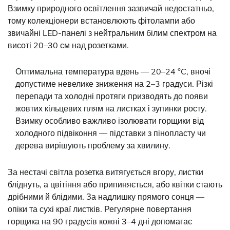
Взимку природного освітлення зазвичай недостатньо,
тому колекціонери встановлюють фітолампи або
звичайні LED-панелі з нейтральним білим спектром на
висоті 20–30 см над розетками.
Оптимальна температура вдень — 20–24 °C, вночі
допустиме невелике зниження на 2–3 градуси. Різкі
перепади та холодні протяги призводять до появи
жовтих кільцевих плям на листках і зупинки росту.
Взимку особливо важливо ізолювати горщики від
холодного підвіконня — підставки з пінопласту чи
дерева вирішують проблему за хвилину.
За нестачі світла розетка витягується вгору, листки
бліднуть, а цвітіння або припиняється, або квітки стають
дрібними й блідими. За надлишку прямого сонця —
опіки та сухі краї листків. Регулярне повертання
горщика на 90 градусів кожні 3–4 дні допомагає