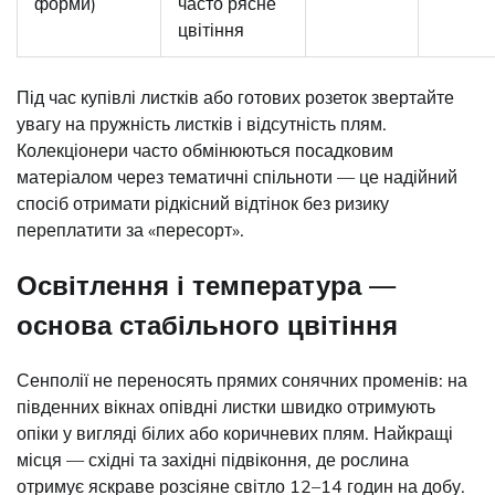
форми)
часто рясне
цвітіння
Під час купівлі листків або готових розеток звертайте
увагу на пружність листків і відсутність плям.
Колекціонери часто обмінюються посадковим
матеріалом через тематичні спільноти — це надійний
спосіб отримати рідкісний відтінок без ризику
переплатити за «пересорт».
Освітлення і температура —
основа стабільного цвітіння
Сенполії не переносять прямих сонячних променів: на
південних вікнах опівдні листки швидко отримують
опіки у вигляді білих або коричневих плям. Найкращі
місця — східні та західні підвіконня, де рослина
отримує яскраве розсіяне світло 12–14 годин на добу.