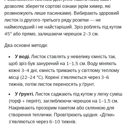
дозволяє зберегти сортові ознаки (крім химер, які
розмножують лише пасинками). Вибирають здоровий
листок із другого-третього ряду розетки — не
наймолодший і не найстаріший. Зріз роблять під кутом
45° або прямо, залишаючи черешок 2–3 см.
Два основні методи:
У воді.
Листок ставлять у невелику ємність так,
щоб зріз був занурений на 1–1,5 см. Воду міняють
кожні 3–4 дні, ємність тримають у світлому теплому
місці (22–24 °C). Корені з’являються через 3–6
тижнів, потім листок переносять у ґрунт.
У ґрунті.
Листок саджають під кутом у легку суміш
(торф + перліт), заглиблюючи черешок на 1–1,5 см.
Накривають прозорим пакетом або склянкою для
створення теплички. Провітрюють щодня. «Дітки»
з’являються через 6–10 тижнів.