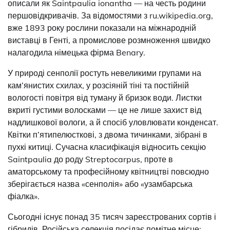
описали як Saintpaulia ionantha — на честь родини
першовідкривачів. За відомостями з ru.wikipedia.org,
вже 1893 року рослини показали на міжнародній
виставці в Генті, а промислове розмноження швидко
налагодила німецька фірма Benary.
У природі сенполії ростуть невеликими групами на
кам’янистих схилах, у розсіяній тіні та постійній
вологості повітря від туману й бризок води. Листки
вкриті густими волосками — це не лише захист від
надлишкової вологи, а й спосіб уловлювати конденсат.
Квітки п’ятипелюсткові, з двома тичинками, зібрані в
пухкі китиці. Сучасна класифікація відносить секцію
Saintpaulia до роду Streptocarpus, проте в
аматорському та професійному квітництві повсюдно
зберігається назва «сенполія» або «узамбарська
фіалка».
Сьогодні існує понад 35 тисяч зареєстрованих сортів і
гібридів. Російська селекція посідає помітне місце: