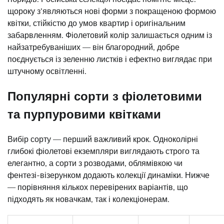
щороку з’являються нові форми з покращеною формою
квітки, стійкістю до умов квартир і оригінальним
забарвленням. Фіолетовий колір залишається одним із
найзатребуваніших — він благородний, добре
поєднується із зеленню листків і ефектно виглядає при
штучному освітленні.
Популярні сорти з фіолетовими
та пурпуровими квітками
Вибір сорту — перший важливий крок. Одноколірні
глибокі фіолетові екземпляри виглядають строго та
елегантно, а сорти з розводами, облямівкою чи
фентезі-візерунком додають колекції динаміки. Нижче
— порівняння кількох перевірених варіантів, що
підходять як новачкам, так і колекціонерам.