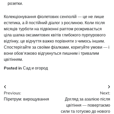
розетки.
Колекціонування фіолетових сенполій — це не лише
естетика, а й постійний діалог з рослиною. Коли після
місяців турботи на підвіконні раптом розкривається
ціла шапка оксамитових квітів глибокого пурпурового
відтінку, це відчуття важко порівняти з чимось іншим.
Спостерігайте за своїми фіалками, коригуйте умови — і
вони обов’язково відгукнуться пишним і тривалим
цвітінням.
Posted in
Сад и огород
Post
Previous:
Next:
navigation
Піретрум: вирощування
Догляд за азалією після
цвітіння — повертаємо
сили та готуємо до нового