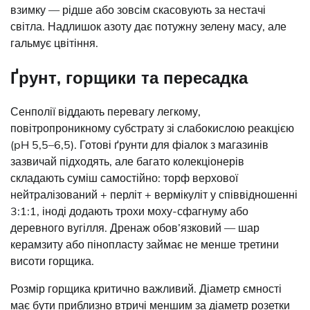
взимку — рідше або зовсім скасовують за нестачі
світла. Надлишок азоту дає потужну зелену масу, але
гальмує цвітіння.
Ґрунт, горщики та пересадка
Сенполії віддають перевагу легкому,
повітропроникному субстрату зі слабокислою реакцією
(pH 5,5–6,5). Готові ґрунти для фіалок з магазинів
зазвичай підходять, але багато колекціонерів
складають суміш самостійно: торф верхової
нейтралізований + перліт + вермікуліт у співвідношенні
3:1:1, іноді додають трохи моху-сфагнуму або
деревного вугілля. Дренаж обов’язковий — шар
керамзиту або пінопласту займає не менше третини
висоти горщика.
Розмір горщика критично важливий. Діаметр ємності
має бути приблизно втричі меншим за діаметр розетки