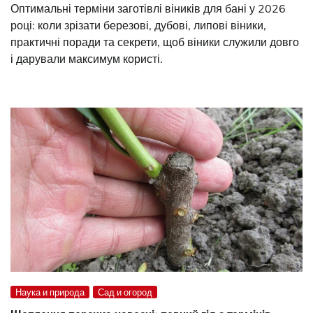
Оптимальні терміни заготівлі віників для бані у 2026
році: коли зрізати березові, дубові, липові віники,
практичні поради та секрети, щоб віники служили довго
і дарували максимум користі.
Наука и природа
Сад и огород