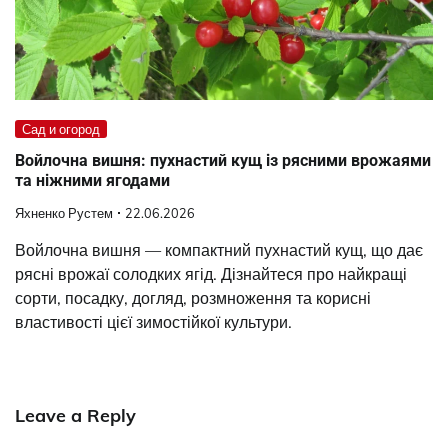
Сад и огород
Войлочна вишня: пухнастий кущ із рясними врожаями
та ніжними ягодами
Яхненко Рустем
22.06.2026
Войлочна вишня — компактний пухнастий кущ, що дає
рясні врожаї солодких ягід. Дізнайтеся про найкращі
сорти, посадку, догляд, розмноження та корисні
властивості цієї зимостійкої культури.
Leave a Reply