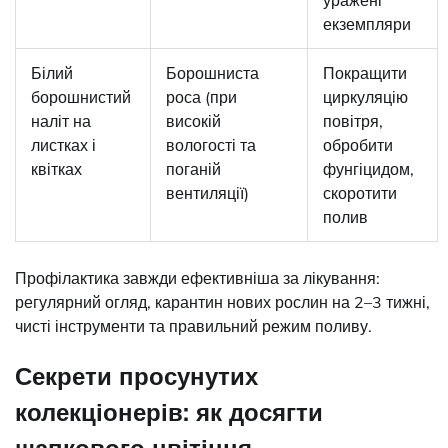
уражені
екземпляри
Білий
Борошниста
Покращити
борошнистий
роса (при
циркуляцію
наліт на
високій
повітря,
листках і
вологості та
обробити
квітках
поганій
фунгіцидом,
вентиляції)
скоротити
полив
Профілактика завжди ефективніша за лікування:
регулярний огляд, карантин нових рослин на 2–3 тижні,
чисті інструменти та правильний режим поливу.
Секрети просунутих
колекціонерів: як досягти
шапкового цвітіння