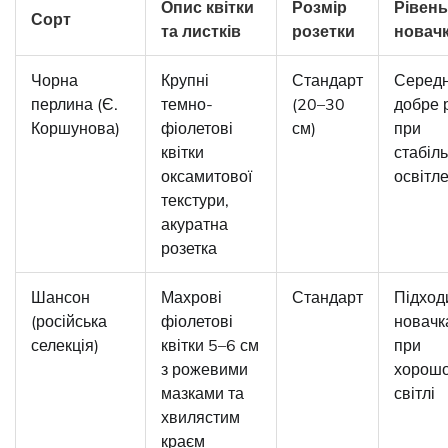
Опис квітки
Розмір
Рівень
Сорт
та листків
розетки
новач
Чорна
Крупні
Стандарт
Середн
перлина (Є.
темно-
(20–30
добре 
Коршунова)
фіолетові
см)
при
квітки
стабіл
оксамитової
освітле
текстури,
акуратна
розетка
Шансон
Махрові
Стандарт
Підход
(російська
фіолетові
новачк
селекція)
квітки 5–6 см
при
з рожевими
хорош
мазками та
світлі
хвилястим
краєм