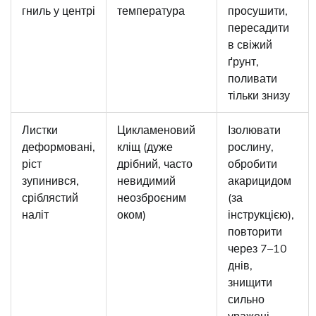
гниль у центрі
температура
просушити,
пересадити
в свіжий
ґрунт,
поливати
тільки знизу
Листки
Цикламеновий
Ізолювати
деформовані,
кліщ (дуже
рослину,
ріст
дрібний, часто
обробити
зупинився,
невидимий
акарицидом
сріблястий
неозброєним
(за
наліт
оком)
інструкцією),
повторити
через 7–10
днів,
знищити
сильно