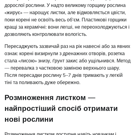
дорослої рослини. У надто великому горщику рослина
«жирує» — нарощує листки, але відмовляється цвісти,
поки корені не освоїть весь об’єм. Пластикові горщики
кращі за керамічні: вони легші, не переохолоджуються і
дозволяють контролювати вологість.
Пересаджують зазвичай раз на рік навесні або за явних
ознак: корені визирнули з дренажних отворів, розетка
стала «лисою» знизу, ґрунт закис або ущільнився. Метод
— перевалка з частковою заміною верхнього шару.
Після пересадки рослину 5–7 днів тримають у легкій
тіні та поливають дуже обережно.
Розмноження листком —
найпростіший спосіб отримати
нові рослини
Розмноження листком доступне навіть новачкам і