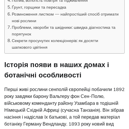
Полив, вологість повітря та підживлення
Ґрунт, горщики та пересадка
Розмноження листком — найпростіший спосіб отримати
нові рослини
Проблеми, хвороби та шкідники: швидка діагностика та
порятунок
Секрети просунутих колекціонерів: як досягти
шапкового цвітіння
Історія появи в наших домах і
ботанічні особливості
Перші живі рослини сенполій європейці побачили 1892
року завдяки барону Вальтеру фон Сен-Полю,
військовому коменданту району Узамбара в тодішній
Німецькій Східній Африці (сучасна Танзанія). Він зібрав
насіння і надіслав їх батькові, а той передав матеріал
ботаніку Герману Вендланду. 1893 року новий вид