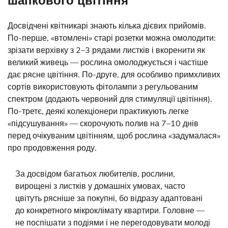
Досвідчені квітникарі знають кілька дієвих прийомів.
По-перше, «втомлені» старі розетки можна омолодити:
зрізати верхівку з 2–3 рядами листків і вкоренити як
великий живець — рослина омолоджується і частіше
дає рясне цвітіння. По-друге, для особливо примхливих
сортів використовують фітолампи з регульованим
спектром (додають червоний для стимуляції цвітіння).
По-третє, деякі колекціонери практикують легке
«підсушування» — скорочують полив на 7–10 днів
перед очікуваним цвітінням, щоб рослина «задумалася»
про продовження роду.
За досвідом багатьох любителів, рослини,
вирощені з листків у домашніх умовах, часто
цвітуть рясніше за покупні, бо відразу адаптовані
до конкретного мікроклімату квартири. Головне —
не поспішати з подіями і не перегодовувати молоді