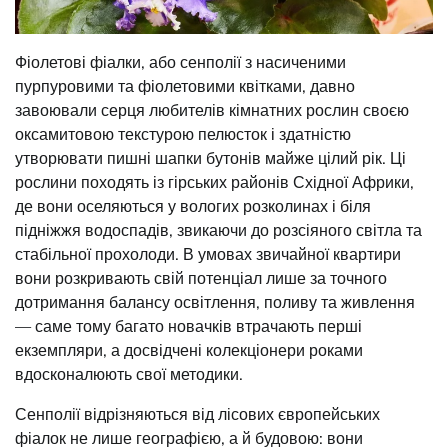
Фіолетові фіалки, або сенполії з насиченими
пурпуровими та фіолетовими квітками, давно
завоювали серця любителів кімнатних рослин своєю
оксамитовою текстурою пелюсток і здатністю
утворювати пишні шапки бутонів майже цілий рік. Ці
рослини походять із гірських районів Східної Африки,
де вони оселяються у вологих розколинах і біля
підніжжя водоспадів, звикаючи до розсіяного світла та
стабільної прохолоди. В умовах звичайної квартири
вони розкривають свій потенціал лише за точного
дотримання балансу освітлення, поливу та живлення
— саме тому багато новачків втрачають перші
екземпляри, а досвідчені колекціонери роками
вдосконалюють свої методики.
Сенполії відрізняються від лісових європейських
фіалок не лише географією, а й будовою: вони