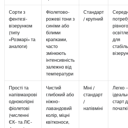
Сорти з
Фіолетово-
Стандарт
Середн
фентезі-
рожеві тони з
/ крупний
потреб
візерунком
синіми або
рівног
(типу
білими
освітл
«Розмарі» та
крапками,
для
аналоги)
часто
стабіл
змінюють
візеру
інтенсивність
залежно від
температури
Прості та
Чистий
Міні /
Легко 
напівмахрові
глибокий або
стандарт
ідеаль
одноколірні
ніжно-
/
старт 
фіолетові
лавандовий
напівміні
початкі
(численні
колір, міцні
ЄК- та ЛЄ-
квітконоси,