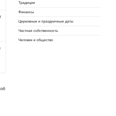
Традиции
Финансы
т
Церковные и праздничные даты
я
Частная собственность
Человек и общество
й
соб