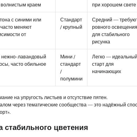
 волнистым краем
при хорошем свете
тона с синими или
Стандарт
Средний — требую
 часто меняют
/ крупный
ровного освещени
исимости от
для стабильного
рисунка
и нежно-лавандовый
Мини /
Легко — идеальны
носы, часто обильное
стандарт
старт для
/
начинающих
полумини
ание на упругость листьев и отсутствие пятен.
алом через тематические сообщества — это надёжный спо
орт».
а стабильного цветения