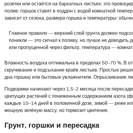
розетки или остаётся на бархатных листьях: это провоц
полив: горшок ставят в поддон с водой комнатной темпер
зависит от сезона, размера горшка и температуры: обычн
Главное правило — верхний слой грунта должен подсох
поникли — это сигнал к поливу, но лучше не доводить 
или пропущенной через фильтр, температура — комнатн
Влажность воздуха оптимальна в пределах 50–70 %. В от
скручивание и подсыхание краёв листьев. Простые реше
дна горшка) или бытовые увлажнители. Опрыскивание ли
Подкормки начинают через 1,5–2 месяца после пересадк
цветущих растений с пониженным содержанием азота (фо
каждые 10–14 дней в половинной дозе, зимой — реже или
мощную зелёную массу, но тормозит цветение.
Грунт, горшки и пересадка