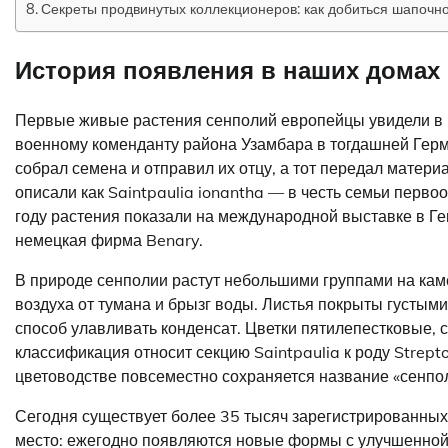
Секреты продвинутых коллекционеров: как добиться шапочно
История появления в наших домах 
Первые живые растения сенполий европейцы увидели в 
военному коменданту района Узамбара в тогдашней Герм
собрал семена и отправил их отцу, а тот передал матер
описали как Saintpaulia ionantha — в честь семьи первоо
году растения показали на международной выставке в 
немецкая фирма Benary.
В природе сенполии растут небольшими группами на кам
воздуха от тумана и брызг воды. Листья покрыты густыми
способ улавливать конденсат. Цветки пятилепестковые, 
классификация относит секцию Saintpaulia к роду Strep
цветоводстве повсеместно сохраняется название «сенпо
Сегодня существует более 35 тысяч зарегистрированных 
место: ежегодно появляются новые формы с улучшенной 