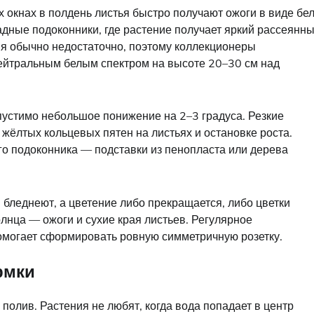
 окнах в полдень листья быстро получают ожоги в виде бе
адные подоконники, где растение получает яркий рассеянн
ия обычно недостаточно, поэтому коллекционеры
йтральным белым спектром на высоте 20–30 см над
устимо небольшое понижение на 2–3 градуса. Резкие
жёлтых кольцевых пятен на листьях и остановке роста.
го подоконника — подставки из пенопласта или дерева
я бледнеют, а цветение либо прекращается, либо цветки
лнца — ожоги и сухие края листьев. Регулярное
омогает сформировать ровную симметричную розетку.
рмки
олив. Растения не любят, когда вода попадает в центр