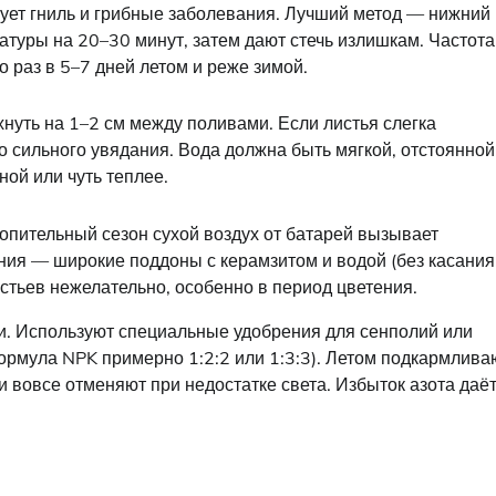
ирует гниль и грибные заболевания. Лучший метод — нижний
атуры на 20–30 минут, затем дают стечь излишкам. Частота
о раз в 5–7 дней летом и реже зимой.
нуть на 1–2 см между поливами. Если листья слегка
до сильного увядания. Вода должна быть мягкой, отстоянной
ой или чуть теплее.
опительный сезон сухой воздух от батарей вызывает
ния — широкие поддоны с керамзитом и водой (без касания
стьев нежелательно, особенно в период цветения.
и. Используют специальные удобрения для сенполий или
рмула NPK примерно 1:2:2 или 1:3:3). Летом подкармлива
 вовсе отменяют при недостатке света. Избыток азота даё