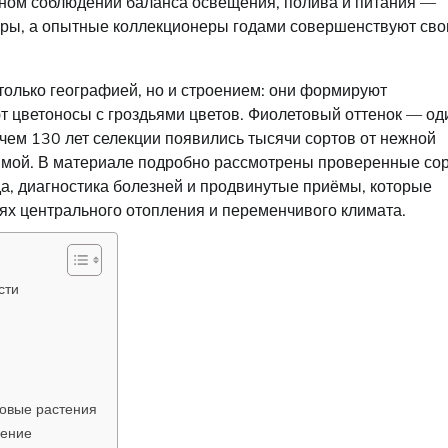
чном соблюдении баланса освещения, полива и питания —
яры, а опытные коллекционеры годами совершенствуют сво
только географией, но и строением: они формируют
т цветоносы с гроздьями цветов. Фиолетовый оттенок — од
 чем 130 лет селекции появились тысячи сортов от нежной
аймой. В материале подробно рассмотрены проверенные сор
а, диагностика болезней и продвинутые приёмы, которые
ях центрального отопления и переменчивого климата.
сти
овые растения
сение