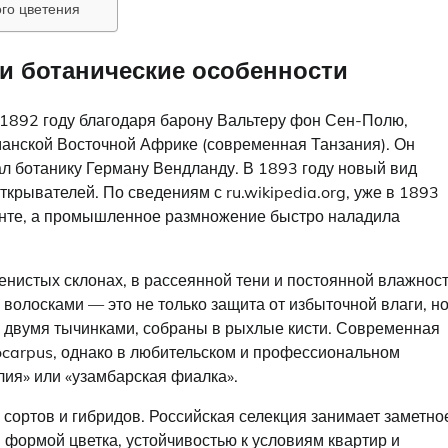
го цветения
и ботанические особенности
1892 году благодаря барону Вальтеру фон Сен-Полю,
анской Восточной Африке (современная Танзания). Он
иал ботанику Герману Вендланду. В 1893 году новый вид
ткрывателей. По сведениям с ru.wikipedia.org, уже в 1893
Генте, а промышленное размножение быстро наладила
енистых склонах, в рассеянной тени и постоянной влажнос
 волосками — это не только защита от избыточной влаги, но
с двумя тычинками, собраны в рыхлые кисти. Современная
tocarpus, однако в любительском и профессиональном
лия» или «узамбарская фиалка».
сортов и гибридов. Российская селекция занимает заметно
формой цветка, устойчивостью к условиям квартир и