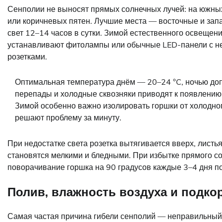
Сенполии не выносят прямых солнечных лучей: на южных
или коричневых пятен. Лучшие места — восточные и зап
свет 12–14 часов в сутки. Зимой естественного освещен
устанавливают фитолампы или обычные LED-панели с не
розетками.
Оптимальная температура днём — 20–24 °C, ночью доп
перепады и холодные сквозняки приводят к появлению 
Зимой особенно важно изолировать горшки от холодно
решают проблему за минуту.
При недостатке света розетка вытягивается вверх, листь
становятся мелкими и бледными. При избытке прямого со
поворачивание горшка на 90 градусов каждые 3–4 дня п
Полив, влажность воздуха и подко
Самая частая причина гибели сенполий — неправильный п