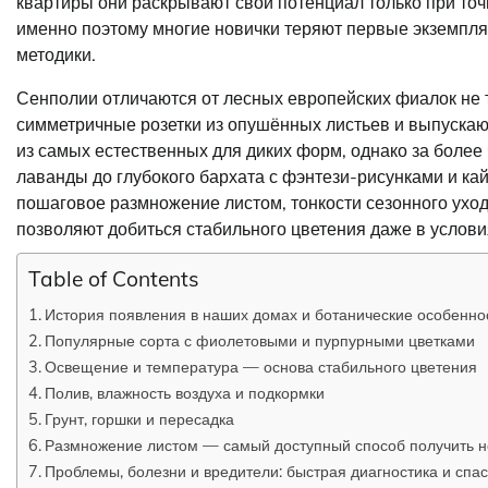
квартиры они раскрывают свой потенциал только при то
именно поэтому многие новички теряют первые экземпл
методики.
Сенполии отличаются от лесных европейских фиалок не 
симметричные розетки из опушённых листьев и выпускаю
из самых естественных для диких форм, однако за более
лаванды до глубокого бархата с фэнтези-рисунками и к
пошаговое размножение листом, тонкости сезонного уход
позволяют добиться стабильного цветения даже в услови
Table of Contents
История появления в наших домах и ботанические особенно
Популярные сорта с фиолетовыми и пурпурными цветками
Освещение и температура — основа стабильного цветения
Полив, влажность воздуха и подкормки
Грунт, горшки и пересадка
Размножение листом — самый доступный способ получить н
Проблемы, болезни и вредители: быстрая диагностика и спа