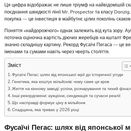
Ця цифра відображає не лише тріумф на найвідомішій скач
поєднання швидкості лінії Mr. Prospector та класу Danzig.
покупка — це інвестиція в майбутнє цілих поколінь скаков
Поняття «найдорожчого» однак залежить від кута зору. Аук
поточна оціночна вартість діючих жеребців на кшталт Фре
значно складнішу картину. Рекорд Фусаїчі Пегаса — це в
іменами та сумами навіть через чверть століття.
Зміст
Фусаїчі Пегас: шлях від японської мрії до історичної угоди
Генетика, яка коштує мільйонів: чому саме ця кров
Життя на кінному заводі: успіхи, розчарування та тихий фінал
Інші рекордсмени: аукціони, синдикація та сучасні реалії
Що насправді формує ціну в мільйони
Спадщина, яка триває у 2026 році
Фусаїчі Пегас: шлях від японської м