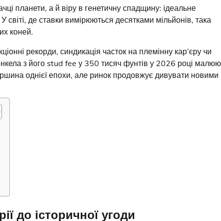
ці планети, а й віру в генетичну спадщину: ідеальне
 У світі, де ставки вимірюються десятками мільйонів, така
их коней.
ціонні рекорди, синдикація часток на племінну кар’єру чи
нкела з його stud fee у 350 тисяч фунтів у 2026 році малюю
ершина однієї епохи, але ринок продовжує дивувати новими
рії до історичної угоди