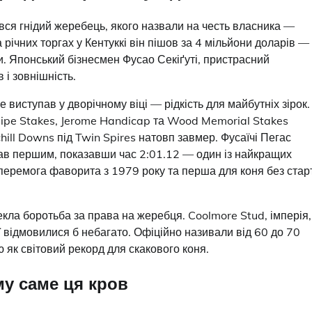
ився гнідий жеребець, якого назвали на честь власника —
 річних торгах у Кентуккі він пішов за 4 мільйони доларів —
и. Японський бізнесмен Фусао Секіґуті, пристрасний
 і зовнішність.
 виступав у дворічному віці — рідкість для майбутніх зірок.
lipe Stakes, Jerome Handicap та Wood Memorial Stakes
hill Downs під Twin Spires натовп завмер. Фусаїчі Пегас
вав першим, показавши час 2:01.12 — один із найкращих
а перемога фаворита з 1979 року та перша для коня без стар
екла боротьба за права на жеребця. Coolmore Stud, імперія,
ої відмовилися б небагато. Офіційно називали від 60 до 70
 як світовий рекорд для скакового коня.
му саме ця кров