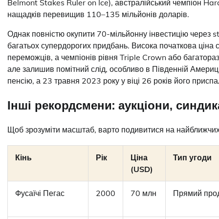
Belmont Stakes Ruler on Ice), австралійський чемпіон H
нащадків перевищив 110–135 мільйонів доларів.
Однак повністю окупити 70-мільйонну інвестицію через st
багатьох супердорогих придбань. Висока початкова ціна 
переможців, а чемпіонів рівня Triple Crown або багатора
але залишив помітний слід, особливо в Південній Америц
пенсію, а 23 травня 2023 року у віці 26 років його приспа
Інші рекордсмени: аукціони, синдика
Щоб зрозуміти масштаб, варто подивитися на найближчих 
Кінь
Рік
Ціна
Тип угоди
(USD)
Фусаїчі Пегас
2000
70 млн
Прямий про