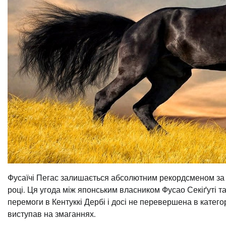
Фусаїчі Пегас залишається абсолютним рекордсменом за 
році. Ця угода між японським власником Фусао Секіґуті та
перемоги в Кентуккі Дербі і досі не перевершена в катего
виступав на змаганнях.