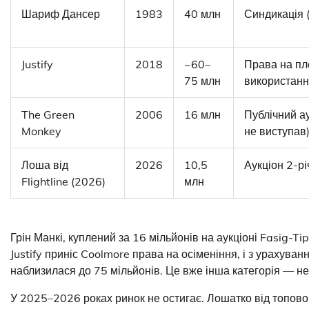
Шариф Дансер
1983
40 млн
Синдикація (
Justify
2018
~60–
Права на пл
75 млн
використан
The Green
2006
16 млн
Публічний ау
Monkey
не виступав
Лоша від
2026
10,5
Аукціон 2-рі
Flightline (2026)
млн
Грін Манкі, куплений за 16 мільйонів на аукціоні Fasig-Ti
Justify приніс Coolmore права на осіменіння, і з урахуван
наблизилася до 75 мільйонів. Це вже інша категорія — не к
У 2025–2026 роках ринок не остигає. Лошатко від топового