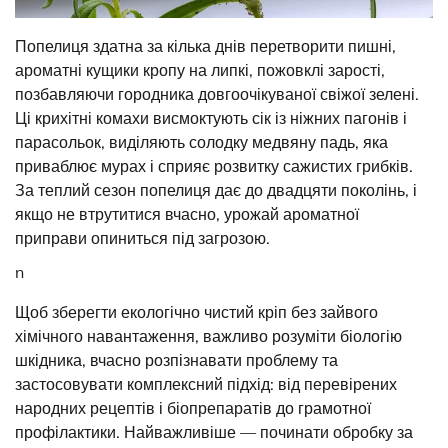
Попелиця здатна за кілька днів перетворити пишні,
ароматні кущики кропу на липкі, пожовклі зарості,
позбавляючи городника довгоочікуваної свіжої зелені.
Ці крихітні комахи висмоктують сік із ніжних пагонів і
парасольок, виділяють солодку медвяну падь, яка
приваблює мурах і сприяє розвитку сажистих грибків.
За теплий сезон попелиця дає до двадцяти поколінь, і
якщо не втрутитися вчасно, урожай ароматної
приправи опиниться під загрозою.
n
Щоб зберегти екологічно чистий кріп без зайвого
хімічного навантаження, важливо розуміти біологію
шкідника, вчасно розпізнавати проблему та
застосовувати комплексний підхід: від перевірених
народних рецептів і біопрепаратів до грамотної
профілактики. Найважливіше — починати обробку за