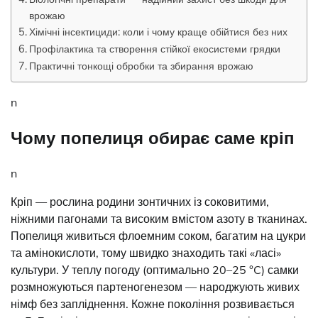
врожаю
Хімічні інсектициди: коли і чому краще обійтися без них
Профілактика та створення стійкої екосистеми грядки
Практичні тонкощі обробки та збирання врожаю
n
Чому попелиця обирає саме кріп
n
Кріп — рослина родини зонтичних із соковитими,
ніжними пагонами та високим вмістом азоту в тканинах.
Попелиця живиться флоемним соком, багатим на цукри
та амінокислоти, тому швидко знаходить такі «ласі»
культури. У теплу погоду (оптимально 20–25 °C) самки
розмножуються партеногенезом — народжують живих
німф без запліднення. Кожне покоління розвивається