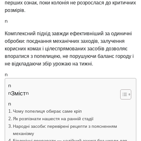
перших ознак, поки колонія не розрослася до критичних
розмірів.
n
Комплексний підхід завжди ефективніший за одиничні
обробки: поєднання механічних заходів, залучення
корисних комах і цілеспрямованих засобів дозволяє
впоратися з попелицею, не порушуючи баланс городу і
не відкладаючи збір урожаю на тижні.
n
n
Зміст
n
n
n
Чому попелиця обирає саме кріп
Як розпізнати нашестя на ранній стадії
Народні засоби: перевірені рецепти з поясненням
механізму
Біологічні препарати — надійний захист без шкоди для