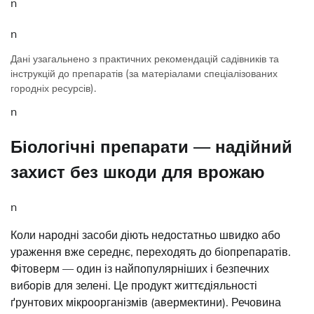
n
n
Дані узагальнено з практичних рекомендацій садівників та
інструкцій до препаратів (за матеріалами спеціалізованих
городніх ресурсів).
n
Біологічні препарати — надійний
захист без шкоди для врожаю
n
Коли народні засоби діють недостатньо швидко або
ураження вже середнє, переходять до біопрепаратів.
Фітоверм — один із найпопулярніших і безпечних
виборів для зелені. Це продукт життєдіяльності
ґрунтових мікроорганізмів (авермектини). Речовина