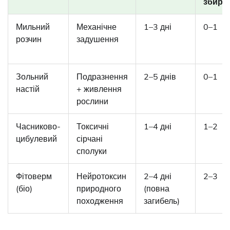
збира
Мильний
Механічне
1–3 дні
0–1
розчин
задушення
Зольний
Подразнення
2–5 днів
0–1
настій
+ живлення
рослини
Часниково-
Токсичні
1–4 дні
1–2
цибулевий
сірчані
сполуки
Фітоверм
Нейротоксин
2–4 дні
2–3
(біо)
природного
(повна
походження
загибель)