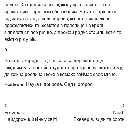
водою. За правильного підходу кріп залишається
ароматним, корисним і безпечним. Багато садівників
відзначають, що після впровадження комплексної
профілактики та біометодів попелиця на кропі
з’являється все рідше, а врожай радує стабільністю та
якістю рік у рік.
n
Баланс у городі — це не разова перемога над
шкідником, а постійна турбота про здорову екосистему,
де кожна рослина і кожна комаха займає своє місце.
Posted in
Наука и природа
,
Сад и огород
Post
Previous:
Next:
navigation
Найдорожчий кінь у світі
Ехеверія: види та сорти