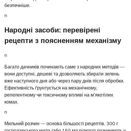
безпечніше.
n
Народні засоби: перевірені
рецепти з поясненням механізму
n
Багато дачників починають саме з народних методів —
вони доступні, дешеві та дозволяють збирати зелень
вже наступного дня або через пару днів після обробки.
Ефективність ґрунтується на механічному,
репелентному чи токсичному впливі на м’якотілих
комах.
n
Мильний розчин — основа більшості рецептів. 300 г
господарського мила (або 150 мл рідкого) розчиняють у