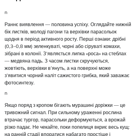
n
Раннє виявлення — половина успіху. Оглядайте нижній
бік листків, молоді пагони та верхівки парасольок
щодня в період активного росту. Перші ознаки: дрібні
(0,3–0,8 мм) зеленкуваті, чорні або сіруваті комахи,
зібрані в колонії. З’являється липка «роса» на стеблах
— медвяна падь. З часом листки скручуються,
жовтіють, верхівки в’януть, а на поверхні може
з’явитися чорний наліт сажистого грибка, який заважає
фотосинтезу.
n
Якщо поряд з кропом бігають мурашині доріжки — це
тривожний сигнал. При сильному ураженні рослина
втрачає тургор, парасольки деформуються, а врожай
різко падає. Не чекайте, поки попелиця вкриє весь кущ:
на ранній стадії впоратися набагато простіше і