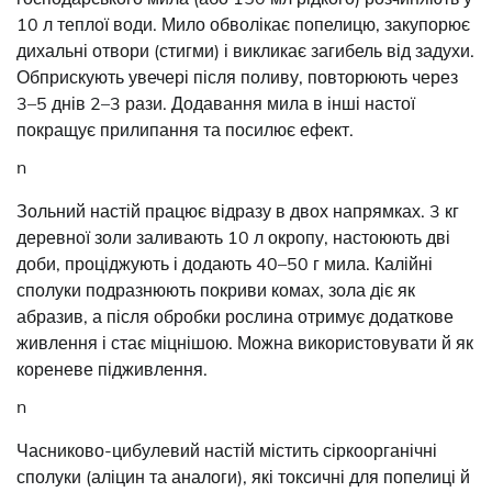
10 л теплої води. Мило обволікає попелицю, закупорює
дихальні отвори (стигми) і викликає загибель від задухи.
Обприскують увечері після поливу, повторюють через
3–5 днів 2–3 рази. Додавання мила в інші настої
покращує прилипання та посилює ефект.
n
Зольний настій працює відразу в двох напрямках. 3 кг
деревної золи заливають 10 л окропу, настоюють дві
доби, проціджують і додають 40–50 г мила. Калійні
сполуки подразнюють покриви комах, зола діє як
абразив, а після обробки рослина отримує додаткове
живлення і стає міцнішою. Можна використовувати й як
кореневе підживлення.
n
Часниково-цибулевий настій містить сіркоорганічні
сполуки (аліцин та аналоги), які токсичні для попелиці й