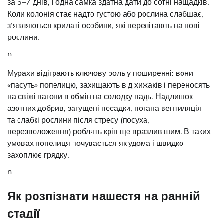
за 5–7 днів, і одна самка здатна дати до сотні нащадків.
Коли колонія стає надто густою або рослина слабшає,
з’являються крилаті особини, які перелітають на нові
рослини.
n
Мурахи відіграють ключову роль у поширенні: вони
«пасуть» попелицю, захищають від хижаків і переносять
на свіжі пагони в обмін на солодку падь. Надлишок
азотних добрив, загущені посадки, погана вентиляція
та слабкі рослини після стресу (посуха,
перезволоження) роблять кріп ще вразливішим. В таких
умовах попелиця почувається як удома і швидко
захоплює грядку.
n
Як розпізнати нашестя на ранній
стадії