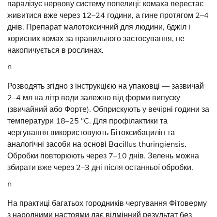
паралізує нервову систему попелиці: комаха перестає
живитися вже через 12–24 години, а гине протягом 2–4
днів. Препарат малотоксичний для людини, бджіл і
корисних комах за правильного застосування, не
накопичується в рослинах.
n
Розводять згідно з інструкцією на упаковці — зазвичай
2–4 мл на літр води залежно від форми випуску
(звичайний або Форте). Обприскують у вечірні години за
температури 18–25 °C. Для профілактики та
чергування використовують Бітоксибацилін та
аналогічні засоби на основі Bacillus thuringiensis.
Обробки повторюють через 7–10 днів. Зелень можна
збирати вже через 2–3 дні після останньої обробки.
n
На практиці багатьох городників чергування Фітоверму
з народними настоями дає відмінний результат без