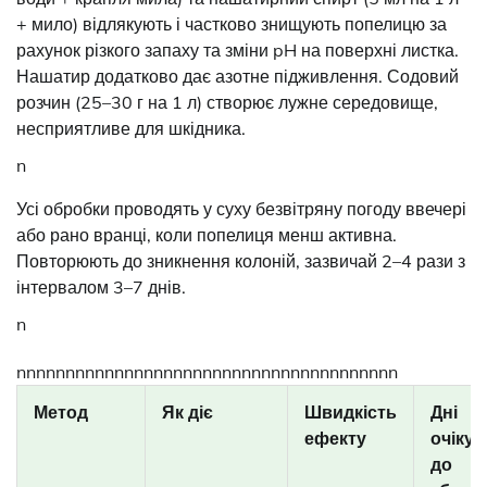
+ мило) відлякують і частково знищують попелицю за
рахунок різкого запаху та зміни pH на поверхні листка.
Нашатир додатково дає азотне підживлення. Содовий
розчин (25–30 г на 1 л) створює лужне середовище,
несприятливе для шкідника.
n
Усі обробки проводять у суху безвітряну погоду ввечері
або рано вранці, коли попелиця менш активна.
Повторюють до зникнення колоній, зазвичай 2–4 рази з
інтервалом 3–7 днів.
n
nnnnnnnnnnnnnnnnnnnnnnnnnnnnnnnnnnnnnnn
Метод
Як діє
Швидкість
Дні
ефекту
очіку
до