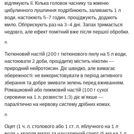
відлякують її. Кілька головок часнику та жменю
цибулинного лушпиння подрібнюють, заливають 1 л
води, настоюють 5–7 годин, проціджують, додають
мило. Обприскують раз на 3–4 дні. Запах тримається
недовго, але ефект помітний вже після першої обробки.
n
Тютюновий настій (200 г тютюнового пилу на 5 л води,
настоювати 2 доби, процідити) містить нікотин —
природний нейротоксин. Діє швидко, але вимагає
обережності: не використовувати в період активного
збирання та добре змивати зелень перед вживанням.
Ромашковий або пижмовий настій (100 г сухої
сировини на 1 л, розвести 1:3) діє м’якше —
паралітично на нервову систему дрібних комах.
n
Оцет (1 ч. л. столового або 1 ст. л. яблучного на 1 л
води + крапля мила) та нашатирний спирт (5 мл на 1 л