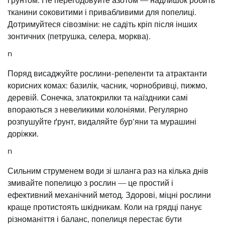
ґрунтом. Не перегодовуйте азотом — надлишок робить
тканини соковитими і привабливими для попелиці.
Дотримуйтеся сівозміни: не садіть кріп після інших
зонтичних (петрушка, селера, морква).
n
Поряд висаджуйте рослини-репеленти та атрактанти
корисних комах: базилік, часник, чорнобривці, пижмо,
деревій. Сонечка, златокрилки та наїздники самі
впораються з невеликими колоніями. Регулярно
розпушуйте ґрунт, видаляйте бур’яни та мурашині
доріжки.
n
Сильним струменем води зі шланга раз на кілька днів
змивайте попелицю з рослин — це простий і
ефективний механічний метод. Здорові, міцні рослини
краще протистоять шкідникам. Коли на грядці панує
різноманіття і баланс, попелиця перестає бути