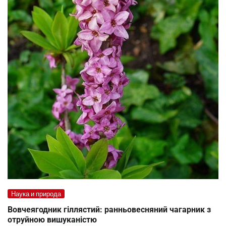
Наука и природа
Вовчеягодник гіллястий: ранньовесняний чагарник з
отруйною вишуканістю